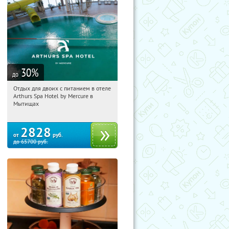
30
%
до
Отдых для двоих с питанием в отеле
12:55:09
Купи первым!
Arthurs Spa Hotel by Mercure в
Московская обл., г. Мытищи, д.
Мытищах
Ларево, ул. Хвойная, стр. 26
2828
от
руб.
до
65700
руб.