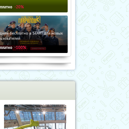
сплатно
-20%
дней бесплатно в START для новых
льзователей
сплатно
-100%