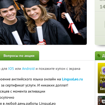
1
Вопросы по акции
Д
а для
IOS
или
Android
и покажите купон с экрана
Бро
пол
воение английского языка онлайн на
LinguaLeo.ru
Пу
за сертификат услуги. И никаких доплат!
Бе
есяцев с момента активации
лосуточно
я в любой день работы LinguaLeo