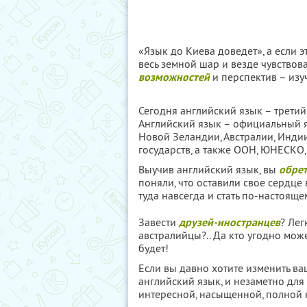
«Язык до Киева доведет», а если э
весь земной шар и везде чувствов
возможностей
и перспектив – изу
Сегодня английский язык – трети
Английский язык – официальный я
Новой Зеландии, Австралии, Инди
государств, а также ООН, ЮНЕСКО,
Выучив английский язык, вы
обрет
поняли, что оставили свое сердце
туда навсегда и стать по-настояще
Завести
друзей-иностранцев
? Лег
австралийцы?.. Да кто угодно може
будет!
Если вы давно хотите изменить ва
английский язык, и незаметно для
интересной, насыщенной, полной 