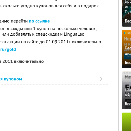
Бро
ь сколько угодно купонов для себя и в подарок
ино
Пу
одимо перейти
по ссылке
Бе
он дважды или 1 купон на несколько человек,
 или добавлять к спецскидкам LinguaLeo
ска акции на сайте до 01.09.2011г. включительно
Бе
.ru/gold
шк
я 2011 включительно
Бе
ся купоном
Ра
«Э
Бе