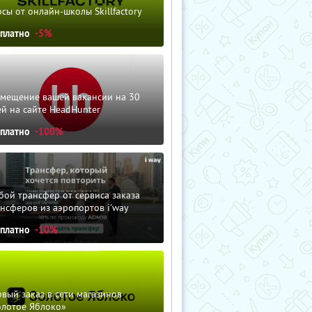
сы от онлайн-школы Skillfactory
сплатно
-5%
змещение вашей вакансии на 30
й на сайте HeadHunter
сплатно
-100%
ой трансфер от сервиса заказа
нсферов из аэропортов i'way
сплатно
-10%
вый заказ в сети магазинов
олотое Яблоко»