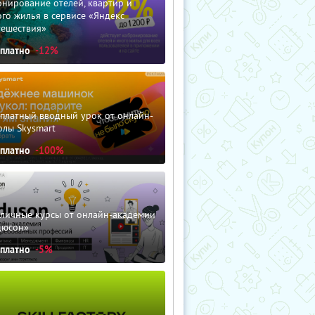
нирование отелей, квартир и
го жилья в сервисе «Яндекс
тешествия»
сплатно
-12%
сплатный вводный урок от онлайн-
олы Skysmart
сплатно
-100%
зличные курсы от онлайн-академии
дюсон»
сплатно
-5%