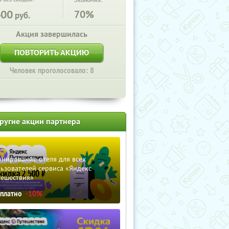
Экономия:
400
70%
руб.
Акция завершилась
ПОВТОРИТЬ АКЦИЮ
Человек проголосовало: 8
ругие акции партнера
нирование отеля для всех
ьзователей сервиса «Яндекс
тешествия»
сплатно
-10%