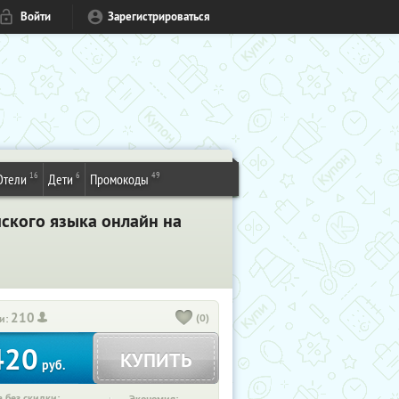
Войти
Зарегистрироваться
16
6
49
Отели
Дети
Промокоды
ского языка онлайн на
210
(0)
и:
420
КУПИТЬ
руб.
 без скидки: