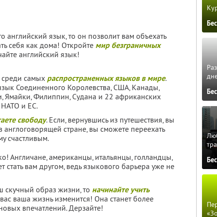
Кур
Бе
то английский язык, то он позволит вам объехать
ать себя как дома! Откройте
мир безграничных
чайте английский язык!
Ра
дне
й среди самых
распространенных языков в мире
.
зык Соединенного Королевства, США, Канады,
Бе
и, Ямайки, Филиппин, Судана и 22 африканских
 НАТО и ЕС.
аете свободу
. Если, вернувшись из путешествия, вы
 в англоговорящей стране, вы сможете переехать
Люб
му счастливым.
тра
ко! Англичане, американцы, итальянцы, голландцы,
Бе
т стать вам другом, ведь языкового барьера уже не
ш скучный образ жизни, то
начинайте учить
 вас ваша жизнь изменится! Она станет более
Пер
новых впечатлений. Дерзайте!
«З