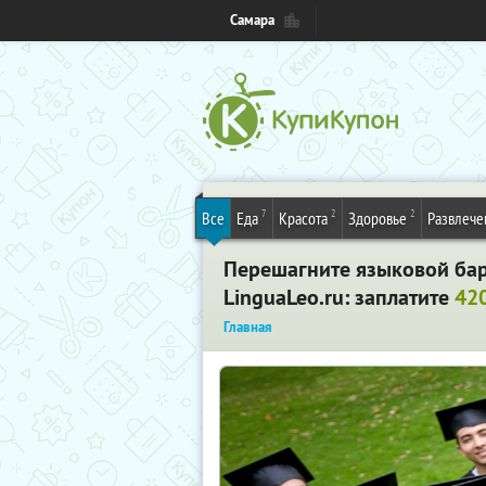
Самара
7
2
2
Все
Еда
Красота
Здоровье
Развлече
Перешагните языковой ба
LinguaLeo.ru
: заплатите
420
Главная