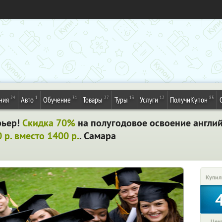
24
1
31
27
13
12
85
ния
Авто
Обучение
Товары
Туры
Услуги
ПолучиКупон
рьер!
Скидка 70%
на полугодовое освоение англий
 р. вместо 1400 р.
. Самара
Купил
Цена