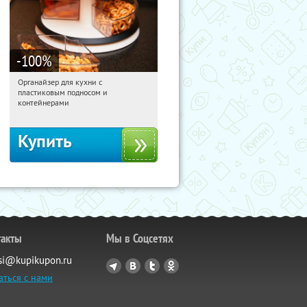
-100
%
Органайзер для кухни с
12:55:09
Получили:
312
пластиковым подносом и
Россия
контейнерами
Купить
такты
Мы в Соцсетях
si@kupikupon.ru
аться с нами