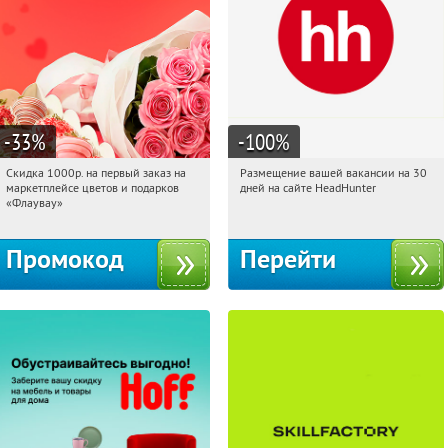
-33
%
-100
%
Скидка 1000р. на первый заказ на
Размещение вашей вакансии на 30
12:55:09
Получили:
18
12:55:09
Получили:
2
маркетплейсе цветов и подарков
дней на сайте HeadHunter
Россия
Россия
«Флаувау»
Промокод
Перейти