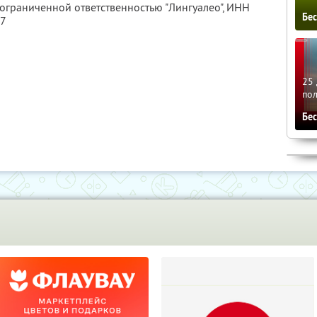
 ограниченной ответственностью "Лингуалео",
ИНН
Бе
77
25 
по
Бе