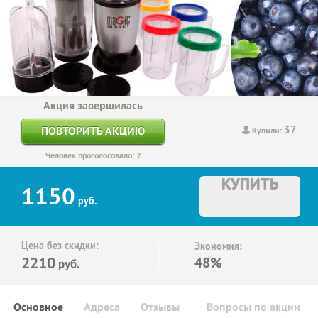
Акция завершилась
37
ПОВТОРИТЬ АКЦИЮ
Купили:
Человек проголосовало: 2
КУПИТЬ
1150
руб.
Цена без скидки:
Экономия:
2210
48%
руб.
Основное
Адреса
Отзывы
Вопросы по акции