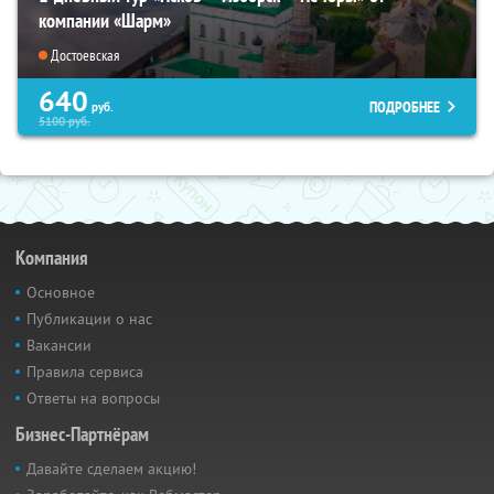
компании «Шарм»
Достоевская
640
ПОДРОБНЕЕ
руб.
5100
руб.
Компания
Основное
Публикации о нас
Вакансии
Правила сервиса
Ответы на вопросы
Бизнес-Партнёрам
Давайте сделаем акцию!