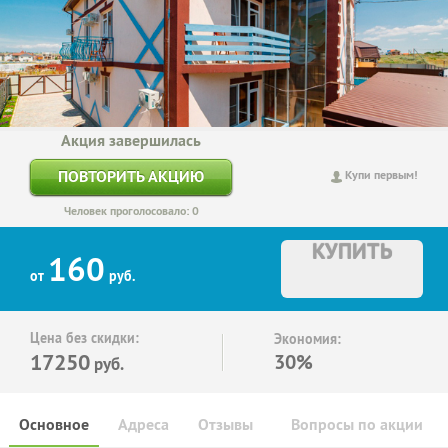
Акция завершилась
ПОВТОРИТЬ АКЦИЮ
Купи первым!
Человек проголосовало: 0
КУПИТЬ
160
от
руб.
Цена без скидки:
Экономия:
17250
30%
руб.
Основное
Адреса
Отзывы
Вопросы по акции