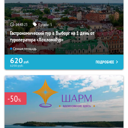
14:48:22
Купили:
5
Гастрономический тур в Выборг на 1 день от
туроператора «ХохломаТур»
Сенная площадь
620
ПОДРОБНЕЕ
руб.
6290
руб.
-50
%