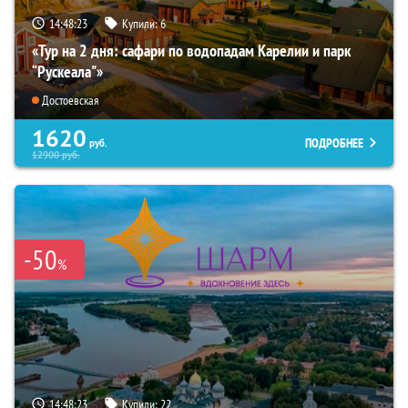
14:48:22
Купили:
6
«Тур на 2 дня: сафари по водопадам Карелии и парк
“Рускеала"»
Достоевская
1620
ПОДРОБНЕЕ
руб.
12900
руб.
-50
%
14:48:22
Купили:
22