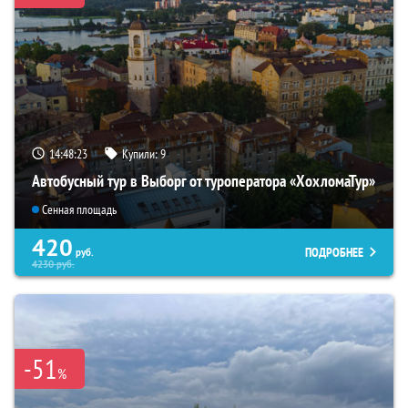
14:48:22
Купили:
9
Автобусный тур в Выборг от туроператора «ХохломаТур»
Сенная площадь
420
ПОДРОБНЕЕ
руб.
4230
руб.
-51
%