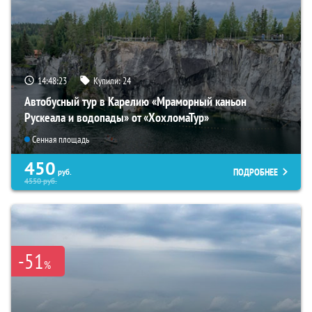
14:48:22
Купили:
24
Автобусный тур в Карелию «Мраморный каньон
Рускеала и водопады» от «ХохломаТур»
Сенная площадь
450
ПОДРОБНЕЕ
руб.
4550
руб.
-51
%