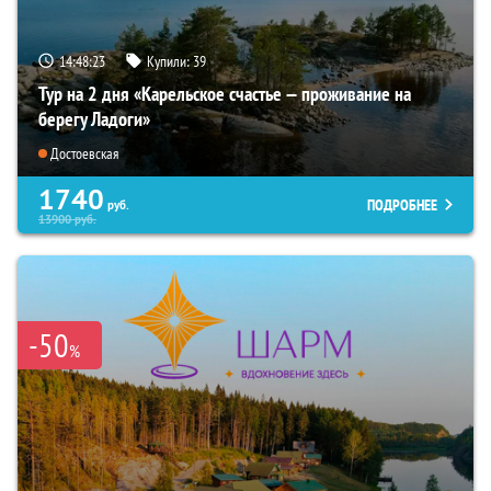
14:48:22
Купили:
39
Тур на 2 дня «Карельское счастье — проживание на
берегу Ладоги»
Достоевская
1740
ПОДРОБНЕЕ
руб.
13900
руб.
-50
%