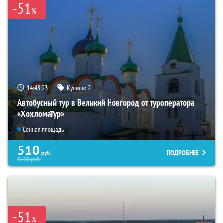
-51
%
14:48:22
Купили:
2
Автобусный тур в Великий Новгород от туроператора
«ХохломаТур»
Сенная площадь
510
ПОДРОБНЕЕ
руб.
5190
руб.
-51
%