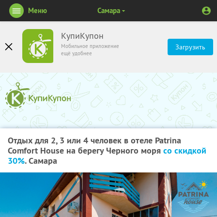
Меню
Самара
КупиКупон
Мобильное приложение
Загрузить
ещё удобнее
Отдых для 2, 3 или 4 человек в отеле Patrina
Comfort House на берегу Черного моря
со скидкой
30%
. Самара