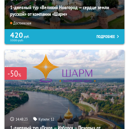
1-дневный тур «Великий Новгород — сердце земли
русской» от компании «Шарм»
Достоевская
420
ПОДРОБНЕЕ
руб.
3300
руб.
-50
%
14:48:22
Купили:
12
1-дневный тур «Псков — Изборск — Печоры» от