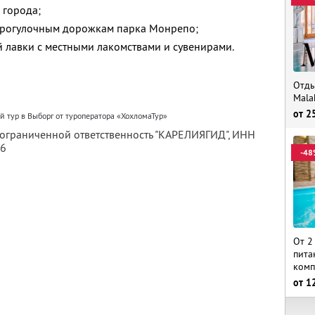
 города;
 прогулочным дорожкам парка Монрепо;
 лавки с местными лакомствами и сувенирами.
Отды
Mala
от
2
 тур в Выборг от туроператора «ХохломаТур»
 ограниченной ответственность "КАРЕЛИЯГИД",
ИНН
56
-48
От 2
пита
комп
от
1