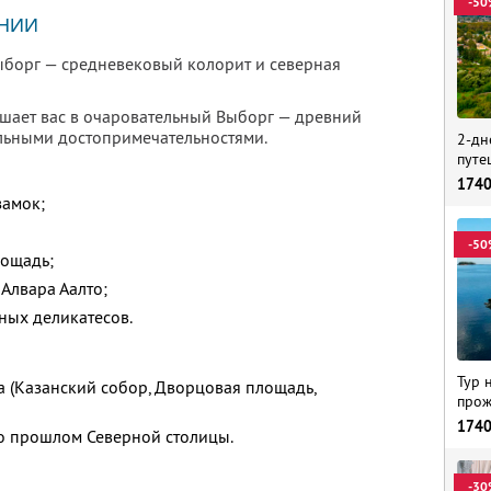
-50
НИИ
ыборг — средневековый колорит и северная
шает вас в очаровательный Выборг — древний
альными достопримечательностями.
2-дн
путе
174
замок;
-50
лощадь;
Алвара Аалто;
ных деликатесов.
Тур 
а (Казанский собор, Дворцовая площадь,
прож
174
о прошлом Северной столицы.
-30