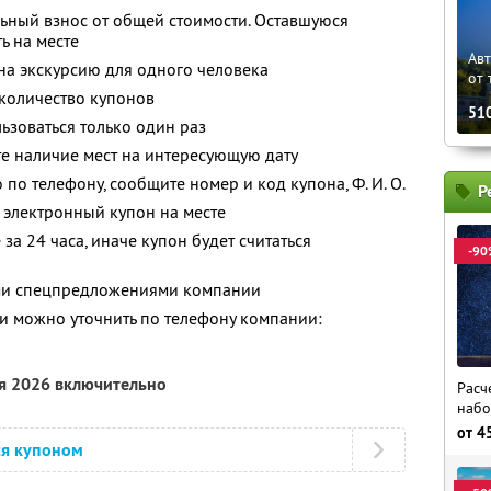
ьный взнос от общей стоимости. Оставшуюся
ь на месте
Ав
 на экскурсию для одного человека
от 
количество купонов
51
зоваться только один раз
е наличие мест на интересующую дату
о по телефону, сообщите номер и код купона,
Ф. И. О.
Р
 электронный купон на месте
за 24 часа, иначе купон будет считаться
-90
ими спецпредложениями компании
 можно уточнить по телефону компании:
ря 2026 включительно
Расч
набо
от
4
ся купоном