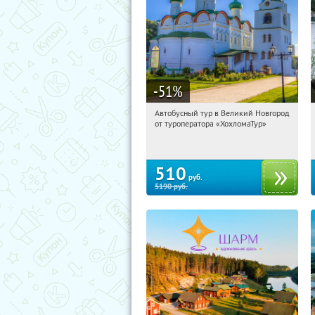
-51
%
Автобусный тур в Великий Новгород
08:40:31
Купили:
2
от туроператора «ХохломаТур»
Сенная площадь
510
руб.
5190
руб.