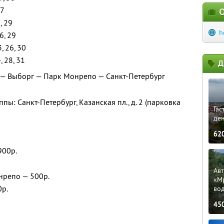
27
О
5, 29
h
26, 29
3, 26, 30
4, 28, 31
Д
 — Выборг — Парк Монрепо — Санкт-Петербург
пы: Санкт-Петербург, Казанская пл., д. 2 (парковка
Гас
ден
62
900р.
Ав
нрепо — 500р.
«М
0р.
во
45