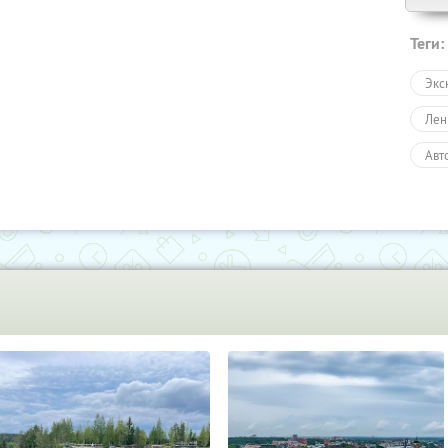
Теги:
Экс
Лен
Авт
Пеш
Экс