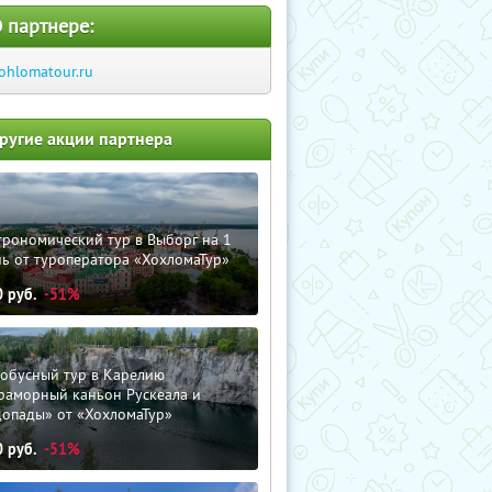
 партнере:
ohlomatour.ru
ругие акции партнера
трономический тур в Выборг на 1
ь от туроператора «ХохломаТур»
0
руб.
-51%
тобусный тур в Карелию
раморный каньон Рускеала и
допады» от «ХохломаТур»
0
руб.
-51%