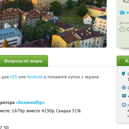
4
До ко
Вопросы по акции
К
а для
IOS
или
Android
и покажите купон с экрана
ератора
«ХохломаТур»
месте: 1670р. вместо 4230р. Скидка 51%
7, 30