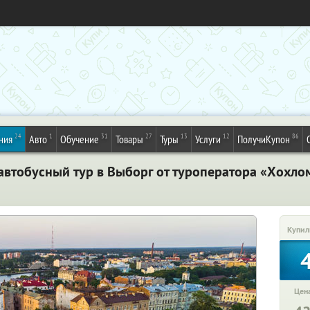
24
1
31
27
13
12
86
ния
Авто
Обучение
Товары
Туры
Услуги
ПолучиКупон
автобусный тур в Выборг от туроператора «Хохло
Купил
Цена