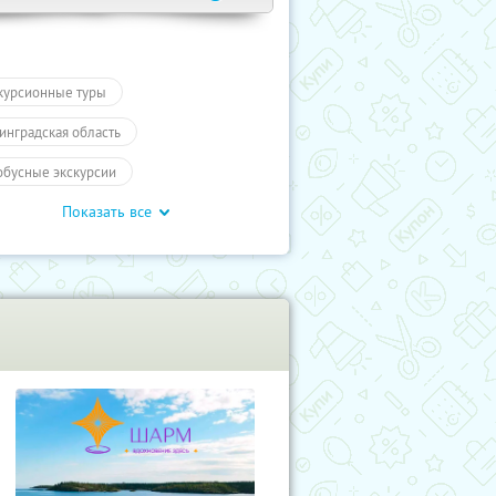
курсионные туры
инградская область
обусные экскурсии
Показать все
ие экскурсии
Туры
курсии
Туры
Развлечения