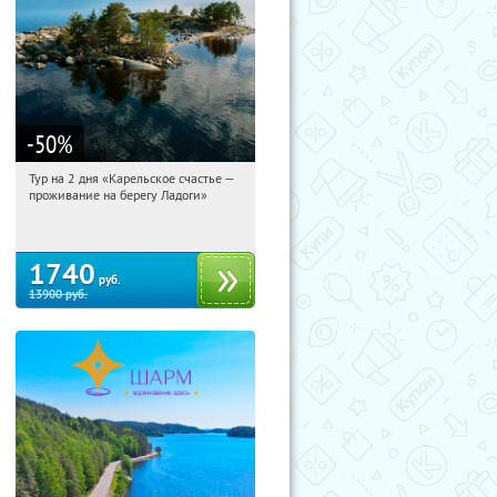
-50
%
Тур на 2 дня «Карельское счастье —
08:40:31
Купили:
39
проживание на берегу Ладоги»
Достоевская
1740
руб.
13900
руб.