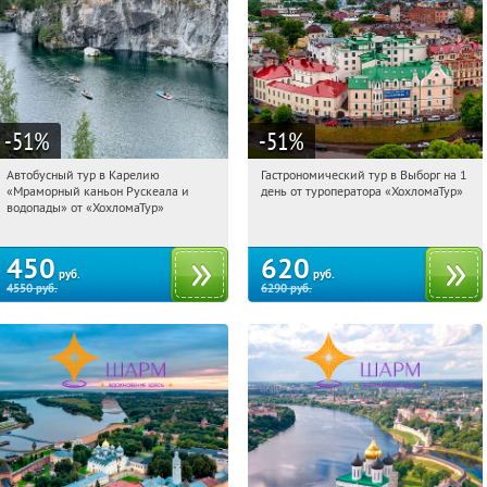
-51
%
-51
%
Автобусный тур в Карелию
Гастрономический тур в Выборг на 1
08:40:31
Купили:
24
08:40:31
Купили:
5
«Мраморный каньон Рускеала и
день от туроператора «ХохломаТур»
Сенная площадь
Сенная площадь
водопады» от «ХохломаТур»
450
620
руб.
руб.
4550
руб.
6290
руб.