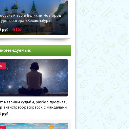
тобусный тур в Великий Новгород
туроператора «ХохломаТур»
0
руб.
-51%
екомендуемые:
%
ет матрицы судьбы, разбор профиля,
р антистресс-раскрасок с мандалами
5
руб.