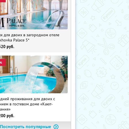
х для двоих в загородном отеле
khovka Palace 5*
520
руб.
%
 дней проживания для двоих с
нием в гостевом доме «Кают-
ания»
200
руб.
Посмотреть популярные