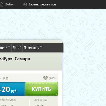
Войти
Зарегистрироваться
17
6
50
Отели
Дети
Промокоды
маТур». Самара
9
(103)
и:
420
руб.
 без скидки:
Экономия: