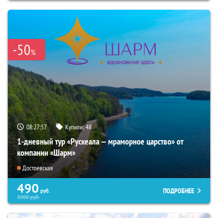
-50
%
08:27:56
Купили:
48
1-дневный тур «Рускеала — мраморное царство» от
компании «Шарм»
Достоевская
490
ПОДРОБНЕЕ
руб.
3900
руб.