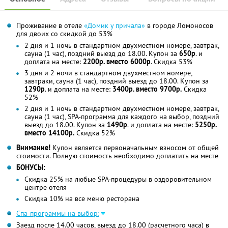
Проживание в отеле
«Домик у причала»
в городе Ломоносов
для двоих со скидкой до 53%
2 дня и 1 ночь в стандартном двухместном номере, завтрак,
сауна (1 час), поздний выезд до 18.00. Купон за
650р
. и
доплата на месте:
2200р. вместо 6000р
. Скидка 53%
3 дня и 2 ночи в стандартном двухместном номере,
завтраки, сауна (1 час), поздний выезд до 18.00. Купон за
1290р
. и доплата на месте:
3400р. вместо 9700р.
Скидка
52%
2 дня и 1 ночь в стандартном двухместном номере, завтрак,
сауна (1 час), SPA-программа для каждого на выбор, поздний
выезд до 18.00. Купон за
1490р
. и доплата на месте:
5250р.
вместо 14100р.
Скидка 52%
Внимание!
Купон является первоначальным взносом от общей
стоимости. Полную стоимость необходимо доплатить на месте
БОНУСЫ:
Скидка 25% на любые SPA-процедуры в оздоровительном
центре отеля
Скидка 10% на все меню ресторана
Спа-программы на выбор:
Заезд после 14.00 часов, выезд до 18.00 (расчетного часа) в