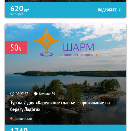
620
ПОДРОБНЕЕ
руб.
6290
руб.
-50
%
08:27:56
Купили:
39
Тур на 2 дня «Карельское счастье — проживание на
берегу Ладоги»
Достоевская
1740