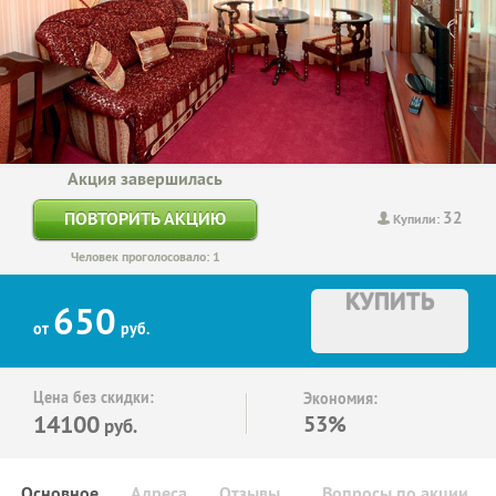
Акция завершилась
32
ПОВТОРИТЬ АКЦИЮ
Купили:
Человек проголосовало: 1
КУПИТЬ
650
от
руб.
Цена без скидки:
Экономия:
14100
53%
руб.
Основное
Адреса
Отзывы
Вопросы по акции