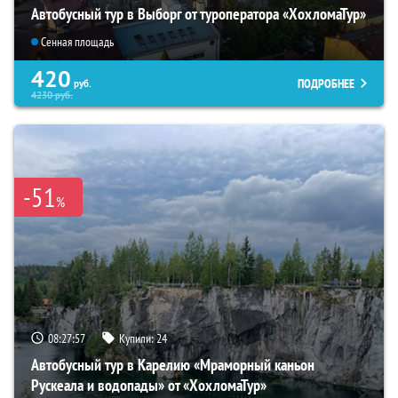
Автобусный тур в Выборг от туроператора «ХохломаТур»
Сенная площадь
420
ПОДРОБНЕЕ
руб.
4230
руб.
-51
%
08:27:56
Купили:
24
Автобусный тур в Карелию «Мраморный каньон
Рускеала и водопады» от «ХохломаТур»