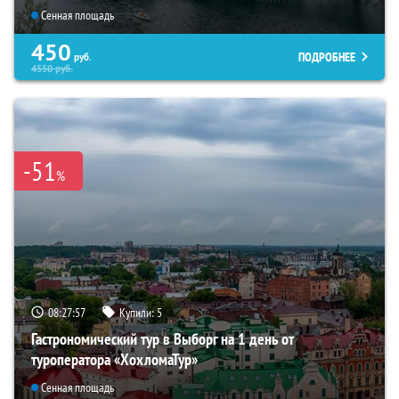
Сенная площадь
450
ПОДРОБНЕЕ
руб.
4550
руб.
-51
%
08:27:56
Купили:
5
Гастрономический тур в Выборг на 1 день от
туроператора «ХохломаТур»
Сенная площадь