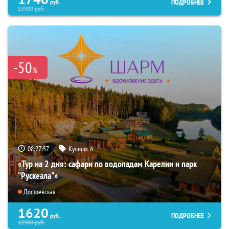
ПОДРОБНЕЕ
руб.
13900
руб.
-50
%
08:27:56
Купили:
6
«Тур на 2 дня: сафари по водопадам Карелии и парк
“Рускеала"»
Достоевская
1620
ПОДРОБНЕЕ
руб.
12900
руб.