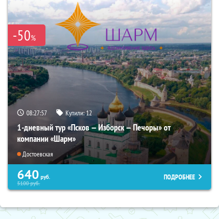
-50
%
08:27:56
Купили:
12
1-дневный тур «Псков — Изборск — Печоры» от
компании «Шарм»
Достоевская
640
ПОДРОБНЕЕ
руб.
5100
руб.