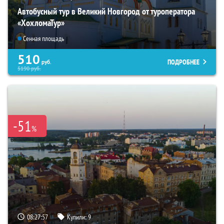
Автобусный тур в Великий Новгород от туроператора
«ХохломаТур»
Сенная площадь
510
ПОДРОБНЕЕ
руб.
5190
руб.
-51
%
08:27:56
Купили:
9