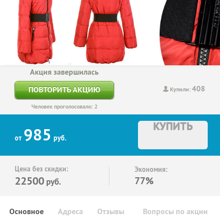
Акция завершилась
408
ПОВТОРИТЬ АКЦИЮ
Купили:
Человек проголосовало: 2
КУПИТЬ
985
от
руб.
Цена без скидки:
Экономия:
22500
77%
руб.
Основное
Адреса
Отзывы
Вопросы по акции