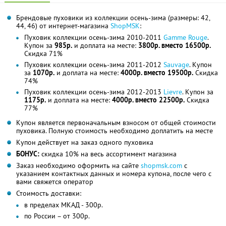
Брендовые пуховики из коллекции осень-зима (размеры: 42,
44, 46) от интернет-магазина
ShopMSK
:
Пуховик коллекции осень-зима 2010-2011
Gamme Rouge
.
Купон за
985р.
и доплата на месте:
3800р. вместо 16500р.
Скидка 71%
Пуховик коллекции осень-зима 2011-2012
Sauvage
. Купон
за
1070р.
и доплата на месте:
4000р. вместо 19500р.
Скидка
74%
Пуховик коллекции осень-зима 2012-2013
Lievre
. Купон за
1175р.
и доплата на месте:
4000р. вместо 22500р.
Скидка
77%
Купон является первоначальным взносом от общей стоимости
пуховика. Полную стоимость необходимо доплатить на месте
Купон действует на заказ одного пуховика
БОНУС:
скидка 10% на весь ассортимент магазина
Заказ необходимо оформить на сайте
shopmsk.com
с
указанием контактных данных и номера купона, после чего с
вами свяжется оператор
Стоимость доставки:
в пределах МКАД - 300р.
по России – от 300р.