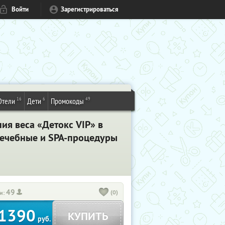
Войти
Зарегистрироваться
16
6
49
Отели
Дети
Промокоды
ия веса «Детокс VIP» в
 лечебные и SPA-процедуры
49
(0)
и:
1390
КУПИТЬ
руб.