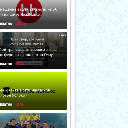
змещение вашей вакансии на 30
й на сайте HeadHunter
сплатно
-100%
ой трансфер от сервиса заказа
нсферов из аэропортов i'way
сплатно
-10%
вый заказ в сети магазинов
олотое Яблоко»
сплатно
-20%