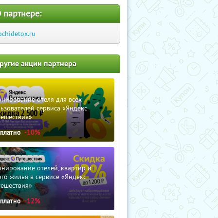
 партнере:
ochidetox.ru
ругие акции партнера
нирование отеля для всех
ьзователей сервиса «Яндекс
тешествия»
сплатно
-10%
нирование отелей, квартир и
го жилья в сервисе «Яндекс
тешествия»
сплатно
-12%