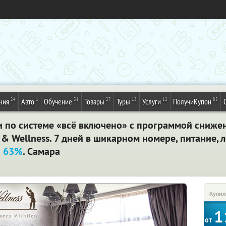
24
1
31
27
13
12
85
ния
Авто
Обучение
Товары
Туры
Услуги
ПолучиКупон
и по системе «всё включено» с программой снижен
x & Wellness. 7 дней в шикарном номере, питание,
о 63%
. Самара
Купил
1
от