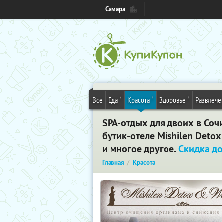
Самара
7
2
2
Все
Еда
Красота
Здоровье
Развлече
SPA-отдых для двоих в Соч
бутик-отеле Mishilen Deto
и многое другое.
Скидка д
Главная
Красота