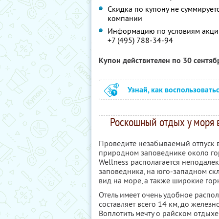
Скидка по купону не суммируе
компании
Информацию по условиям акции
+7 (495) 788-34-94
Купон действителен по 30 сентя
Узнай, как воспользовать
Роскошный отдых у моря в
Проведите незабываемый отпуск в
природном заповеднике около горо
Wellness располагается неподалек
заповедника, на юго-западном ск
вид на море, а также широкие го
Отель имеет очень удобное распо
составляет всего 14 км, до желез
Воплотить мечту о райском отдыхе