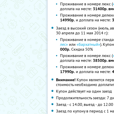
Проживание в номере люкс (
доплата на месте:
31400р. вм
Проживание в номере делюкс
14990р.
и доплата на месте:
3
Заезд в высокий сезон (июль, а
30 апреля до 11 мая 2014 г.):
Проживание в номере стандар
лес»
или
«бархатный»
). Купо
000р.
Скидка 50%
Проживание в номере люкс (
доплата на месте:
38500р. вм
Проживание в номере делюкс
17990р.
и доплата на месте:
4
Внимание!
Купон является пер
стоимость необходимо доплатить
Купон действует на один заезд
Продолжительность заезда: 7 д
Заезд - с 14.00, выезд - до 12.00
Заезд по купону в период с 1 м