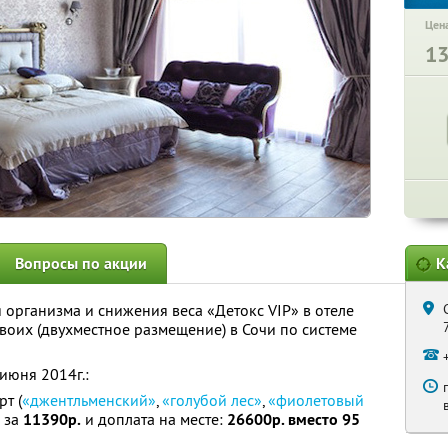
Цена
1
Вопросы по акции
К
организма и снижения веса «Детокс VIP» в отеле
воих (двухместное размещение) в Сочи по системе
 июня 2014г.:
т (
«джентльменский»
,
«голубой лес»
,
«фиолетовый
н за
11390р.
и доплата на месте:
26600р. вместо 95