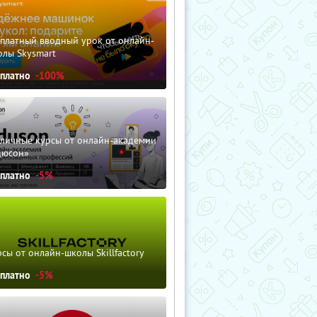
сплатный вводный урок от онлайн-
олы Skysmart
сплатно
-100%
зличные курсы от онлайн-академии
дюсон»
сплатно
-5%
сы от онлайн-школы Skillfactory
сплатно
-5%