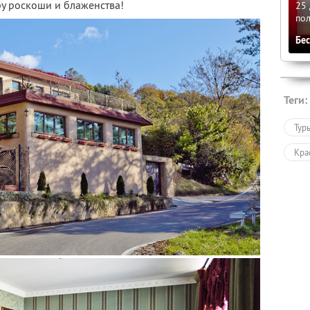
ру роскоши и блаженства!
25 
по
Бе
Теги:
Тур
Кра