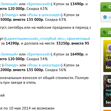
«Зеленый»
или
«Британский»
). Купон за
13490р.
и
О
есто 120 000р.
Скидка 63%
 (
«Гламур»
или
«Розы в шоколаде»
). Купон за
s
5000р. вместо 135 000р.
Скидка 63%
вгуст, сентябрь или на майские праздники в период с
Д
т (
«джентльменский»
,
«голубой лес»
,
«фиолетовый
н за
14290р.
и доплата на месте:
33250р. вместо 95
Бро
«Зеленый»
или
«Британский»
). Купон за
16490р.
и
пол
есто 120 000р.
Скидка 54%
Пу
 (
«Гламур»
или
«Розы в шоколаде»
). Купон за
Бе
2000р. вместо 135 000р.
Скидка 56%
воначальным взносом от общей стоимости. Полную
 при заезде в отель
Бро
ино
Пу
ней
Бе
ая по 10 мая 2014 не возможен