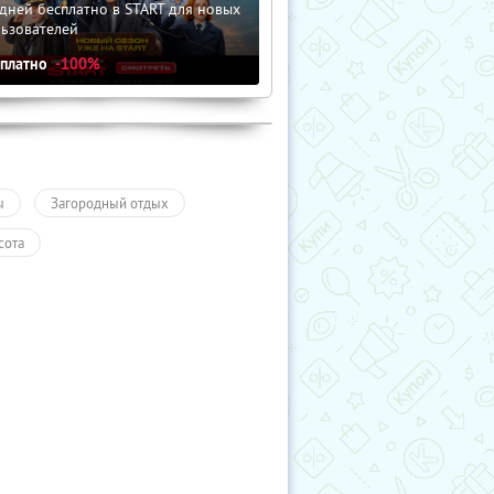
дней бесплатно в START для новых
льзователей
сплатно
-100%
ы
Загородный отдых
сота