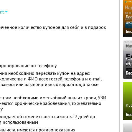
т:
Бе
шк
ченное количество купонов для себя и в подарок
Бе
Ра
«Э
бронирование по телефону
ия необходимо переслать купон на адрес:
Бе
 количества и ФИО всех гостей, телефона и e-mail
заезда или альтернативных вариантов, а также
нтам необходимо иметь общий анализ крови, УЗИ
меются хронические заболевания, то желательно
Кур
ту
Бе
еждает об отмене своего визита за 7 дней до
ся использованным
иалиста, имеются противопоказания