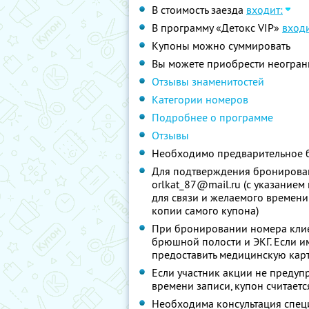
В стоимость заезда
входит:
В программу «Детокс VIP»
входи
Купоны можно суммировать
Вы можете приобрести неограни
Отзывы знаменитостей
Категории номеров
Подробнее о программе
Отзывы
Необходимо предварительное 
Для подтверждения бронирован
orlkat_87@mail.ru (с указанием
для связи и желаемого времени 
копии самого купона)
При бронировании номера клие
брюшной полости и ЭКГ. Если и
предоставить медицинскую кар
Если участник акции не предупр
времени записи, купон считает
Необходима консультация спец