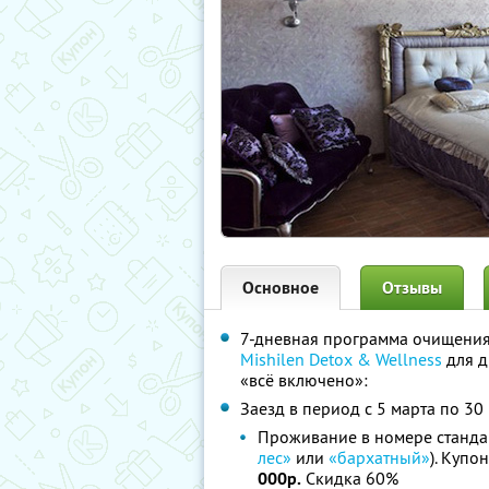
Основное
Отзывы
7-дневная программа очищения 
Mishilen Detox & Wellness
для д
«всё включено»:
Заезд в период с 5 марта по 30
Проживание в номере стандар
лес»
или
«бархатный»
). Купо
000р.
Скидка 60%