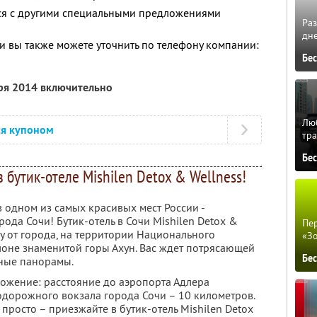
тся с другими специальными предложениями
Ра
дне
 вы также можете уточнить по телефону компании:
Бе
бря 2014 включительно
Люб
ся купоном
тра
Бе
 бутик-отеле Mishilen Detox & Wellness!
 одном из самых красивых мест России -
да Сочи! Бутик-отель в Сочи Mishilen Detox &
Пер
у от города, на территории Национального
«З
лоне знаменитой горы Ахун. Вас ждет потрясающей
Бе
рные панорамы.
ложение: расстояние до аэропорта Адлера
нодорожного вокзала города Сочи – 10 километров.
 просто – приезжайте в бутик-отель Mishilen Detox