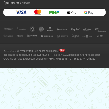
Принимаем к оплате:
2010-2026 © КупиКупон. Все права защищены.
Все права на товарный знак "КупиКупон" и на сайт www.kupikupon.ru принадлежат
OOO «Агентство цифровых решений» ИНН 7705523387, ОГРН 1127747063212