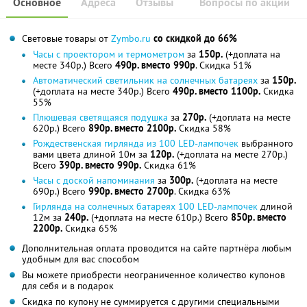
Основное
Адреса
Отзывы
Вопросы по акции
Световые товары от
Zymbo.ru
со скидкой до 66%
Часы с проектором и термометром
за
150р.
(+доплата на
месте 340р.) Всего
490р. вместо 990р
. Скидка 51%
Автоматический светильник на солнечных батареях
за
150р.
(+доплата на месте 340р.) Всего
490р. вместо 1100р.
Скидка
55%
Плюшевая светящаяся подушка
за
270р.
(+доплата на месте
620р.) Всего
890р. вместо 2100р.
Скидка 58%
Рождественская гирлянда из 100 LED-лампочек
выбранного
вами цвета длиной 10м за
120р.
(+доплата на месте 270р.)
Всего
390р. вместо 990р.
Скидка 61%
Часы с доской напоминания
за
300р.
(+доплата на месте
690р.) Всего
990р. вместо 2700р
. Скидка 63%
Гирлянда на солнечных батареях 100 LED-лампочек
длиной
12м за
240р.
(+доплата на месте 610р.) Всего
850р. вместо
2200р.
Скидка 65%
Дополнительная оплата проводится на сайте партнёра любым
удобным для вас способом
Вы можете приобрести неограниченное количество купонов
для себя и в подарок
Скидка по купону не суммируется с другими специальными