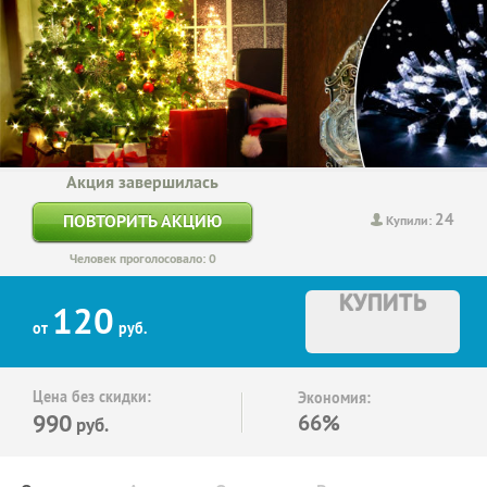
Акция завершилась
24
ПОВТОРИТЬ АКЦИЮ
Купили:
Человек проголосовало: 0
КУПИТЬ
120
от
руб.
Цена без скидки:
Экономия:
990
66%
руб.