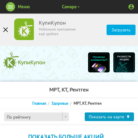
Меню
Самара
КупиКупон
Мобильное приложение
Загрузить
ещё удобнее
МРТ, КТ, Рентген
Главная
Здоровье
МРТ, КТ, Рентген
Показать на карте
По рейтингу
ПОКАЗАТЬ БОЛЬШЕ АКЦИЙ