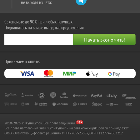
не выходя из чата:
Сэкономьте до 90% при любых покупках
Подпишитесь на самые выгодные предложения
Принимаем к оплате:
2010-2026 © КупиКупон. Все права защищены.
Все права на товарный знак "КупиКупон" и на сайт www.kupikupon.ru принадлежат
OOO «Агентство цифровых решений» ИНН 7705523387, ОГРН 1127747063212