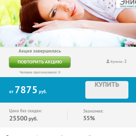
Акция завершилась
2
ПОВТОРИТЬ АКЦИЮ
Купили:
Человек проголосовало: 0
КУПИТЬ
7875
от
руб.
Цена без скидки:
Экономия:
25500
55%
руб.