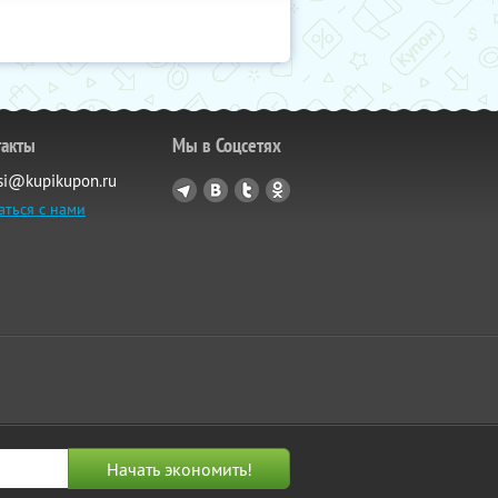
такты
Мы в Соцсетях
si@kupikupon.ru
аться с нами