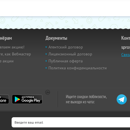
тнёрам
Документы
Кон
елаем акцию!
Агентский договор
spro
е, как Вебмастер
Лицензионный договор
Связ
е акции
Публичная оферта
Политика конфиденциальности
Ищите скидки поблизости,
не выходя из чата: