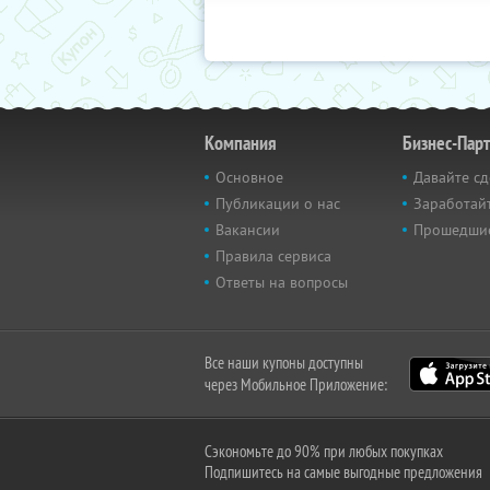
Компания
Бизнес-Пар
Основное
Давайте сд
Публикации о нас
Заработайт
Вакансии
Прошедши
Правила сервиса
Ответы на вопросы
Все наши купоны доступны
через Мобильное Приложение:
Сэкономьте до 90% при любых покупках
Подпишитесь на самые выгодные предложения