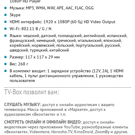
1080P HD Player
Музыка: MP3, WMA, WAV, APE, AAC, FLAC, OGG
Skype
HDMI интерфейс: 1920 х 1080P (60 Гц) HD Video Output
Wi-Fi: 802.11 B / G / N
Языки: чешский, датский, голландский, английский, испанский,
французский, немецкий, греческий, итальянский, японский,
корейский, норвежский, польский, португальский, русский,
шведский, турецкий, китайский
Размер: 117 х 117 х 29 мм
Вес: 268 г
В комплект входит: 1 зарядное устройство (12V, 2A), 1 HDMI
кабель, 1 пульт дистанционного управления, 1 руководство
пользователя
TV-Box позволит вам:
СЛУШАТЬ МУЗЫКУ:
доступ к онлайн-аудиотекам с вашего
телевизора. Масса приложений в «Маркете», доступ к
аудиозаписям «Вконтакте» и т.п.
СМОТРЕТЬ ОНЛАЙН И ОФФЛАЙН ВИДЕО:
доступ к онлайн-
видеотекам через приложения YouTube, разнообразные клиенты
«Вконтакте», Videomore, Horosho.TV, KinoDroid, ZoomBy и другие.