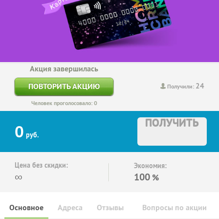
Акция завершилась
24
ПОВТОРИТЬ АКЦИЮ
Получили:
Человек проголосовало: 0
ПОЛУЧИТЬ
0
руб.
Цена без скидки:
Экономия:
∞
100
%
Основное
Адреса
Отзывы
Вопросы по акции