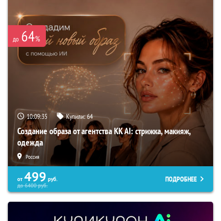
64
%
до
10:09:34
Купили:
64
Создание образа от агентства KK AI: стрижка, макияж,
одежда
Россия
499
ПОДРОБНЕЕ
от
руб.
до
6400
руб.