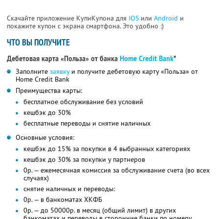
Скачайте приложение КупиКупона для
IOS
или
Android
и
покажите купон с экрана смартфона. Это удобно :)
ЧТО ВЫ ПОЛУЧИТЕ
Дебетовая карта «Польза» от банка
Home Credit Bank
*
Заполните
заявку
и получите дебетовую карту «Польза» от
Home Credit Bank
Преимущества карты:
бесплатное обслуживание без условий
кешбэк до 30%
бесплатные переводы и снятие наличных
Основные условия:
кешбэк до 15% за покупки в 4 выбранных категориях
кешбэк до 30% за покупки у партнеров
0р. — ежемесячная комиссия за обслуживание счета (во всех
случаях)
снятие наличных и переводы:
0р. — в банкоматах ХКФБ
0р. — до 50000р. в месяц (общий лимит) в других
банкоматах и переводы в сторонние банки по номеру