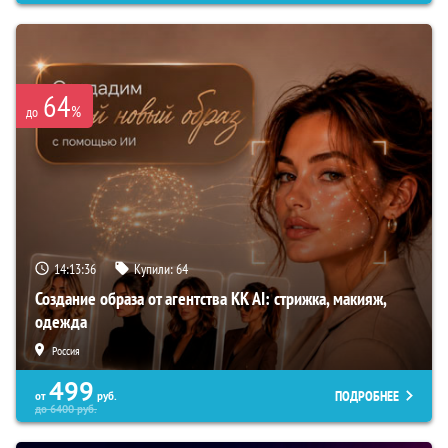
64
%
до
14:13:35
Купили:
64
Создание образа от агентства KK AI: стрижка, макияж,
одежда
Россия
499
ПОДРОБНЕЕ
от
руб.
до
6400
руб.