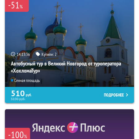
-51
%
14:13:35
Купили:
2
Автобусный тур в Великий Новгород от туроператора
«ХохломаТур»
Сенная площадь
510
ПОДРОБНЕЕ
руб.
5190
руб.
-100
%