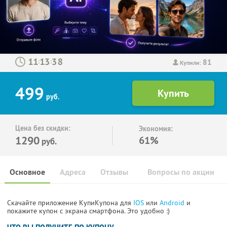
81
:
:
Купили:
499
руб.
Цена без скидки:
Экономия:
1290
61%
руб.
Основное
Адреса
Отзывы
Вопросы по акции
Скачайте приложение КупиКупона для
IOS
или
Android
и
покажите купон с экрана смартфона. Это удобно :)