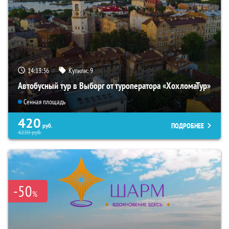
14:13:35
Купили:
9
Автобусный тур в Выборг от туроператора «ХохломаТур»
Сенная площадь
420
ПОДРОБНЕЕ
руб.
4230
руб.
-50
%