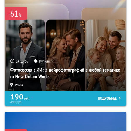
-61
%
14:13:35
Купили:
9
Фотосессия с ИИ: 5 нейрофотографий в любой тематике
от New Dream Works
Россия
190
ПОДРОБНЕЕ
руб.
490
руб.