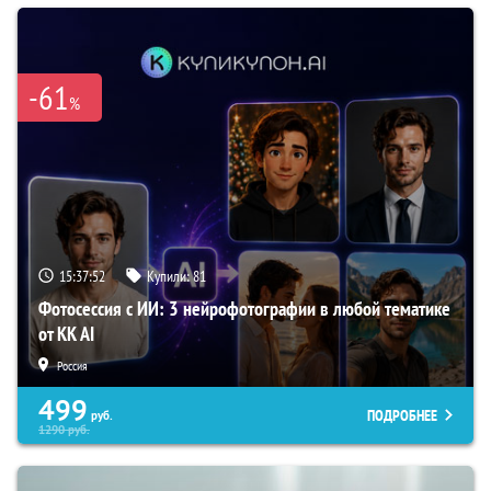
-61
%
15:37:51
Купили:
81
Фотосессия с ИИ: 3 нейрофотографии в любой тематике
от KK AI
Россия
499
ПОДРОБНЕЕ
руб.
1290
руб.