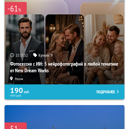
-61
%
15:37:51
Купили:
9
Фотосессия с ИИ: 5 нейрофотографий в любой тематике
от New Dream Works
Россия
190
ПОДРОБНЕЕ
руб.
490
руб.
-51