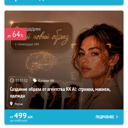
64
%
до
15:37:51
Купили:
64
Создание образа от агентства KK AI: стрижка, макияж,
одежда
Россия
499
ПОДРОБНЕЕ
от
руб.
до
6400
руб.