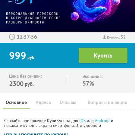
32
:
:
Купили:
999
руб.
Цена без скидки:
Экономия:
2300
57%
руб.
Основное
Адреса
Отзывы
Вопросы по акции
Скачайте приложение КупиКупона для
IOS
или
Android
и
покажите купон с экрана смартфона. Это удобно :)