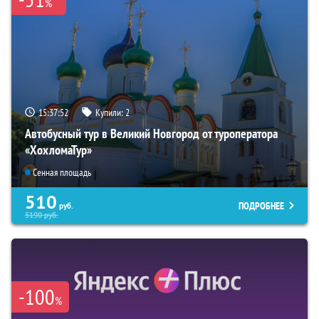
%
15:37:51
Купили:
2
Автобусный тур в Великий Новгород от туроператора
«ХохломаТур»
Сенная площадь
510
ПОДРОБНЕЕ
руб.
5190
руб.
-100
%