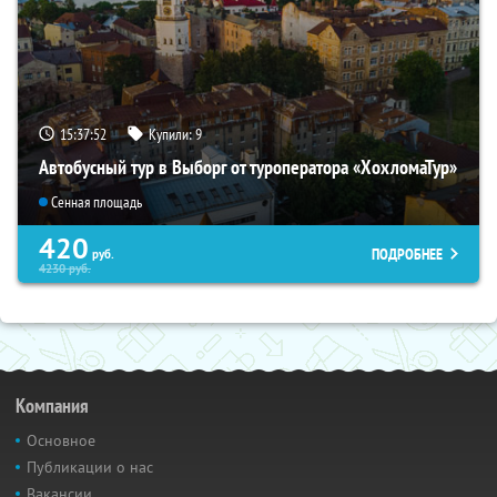
15:37:51
Купили:
9
Автобусный тур в Выборг от туроператора «ХохломаТур»
Сенная площадь
420
ПОДРОБНЕЕ
руб.
4230
руб.
Компания
Основное
Публикации о нас
Вакансии