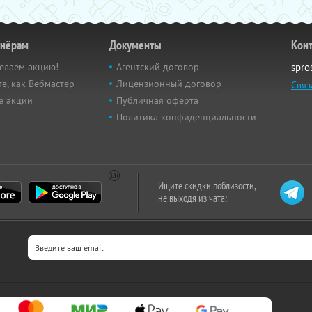
тнёрам
Документы
Кон
елаем акцию!
Агентский договор
spro
е, как Вебмастер
Лицензионный договор
Связ
е акции
Публичная оферта
Политика конфиденциальности
Ищите скидки поблизости,
не выходя из чата: