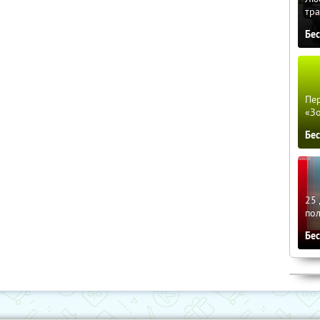
тра
Бе
Пер
«З
Бе
25 
по
Бе