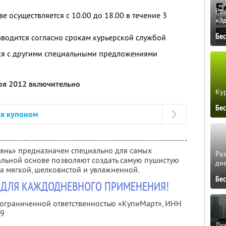
Ра
е осуществляется с 10.00 до 18.00 в течение 3
«Э
Бе
водится согласно срокам курьерской службой
тся с другими специальными предложениями
бря 2012 включительно
Кур
Бе
ся купоном
янь» предназначен специально для самых
Ра
альной основе позволяют создать самую пушистую
дне
ка мягкой, шелковистой и увлажненной.
Бе
 ДЛЯ КАЖДОДНЕВНОГО ПРИМЕНЕНИЯ!
с ограниченной ответственностью «КупиМарт»,
ИНН
09
Люб