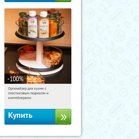
-100
%
Органайзер для кухни с
18:09:22
Получили:
312
пластиковым подносом и
Россия
контейнерами
Купить