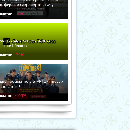
нсферов из аэропортов i'way
сплатно
-10%
вый заказ в сети магазинов
олотое Яблоко»
сплатно
-20%
дней бесплатно в START для новых
льзователей
сплатно
-100%