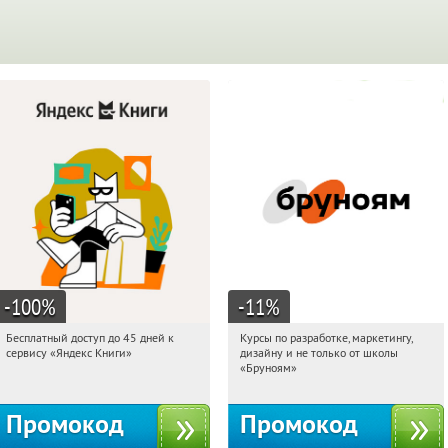
-100
%
-11
%
Бесплатный доступ до 45 дней к
Курсы по разработке, маркетингу,
18:09:22
Получи первым!
18:09:22
Получи первым!
сервису «Яндекс Книги»
дизайну и не только от школы
Россия
Россия
«Бруноям»
Промокод
Промокод