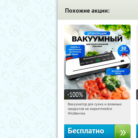
Похожие акции:
-100
%
Вакууматор для сухих и влажных
18:09:22
Получили:
181
продуктов на маркетплейсе
Россия
Wildberries
Бесплатно