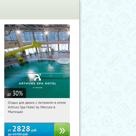
30
%
до
Отдых для двоих с питанием в отеле
18:09:22
Купи первым!
Arthurs Spa Hotel by Mercure в
Московская обл., г. Мытищи, д.
Мытищах
Ларево, ул. Хвойная, стр. 26
2828
от
руб.
до
65700
руб.