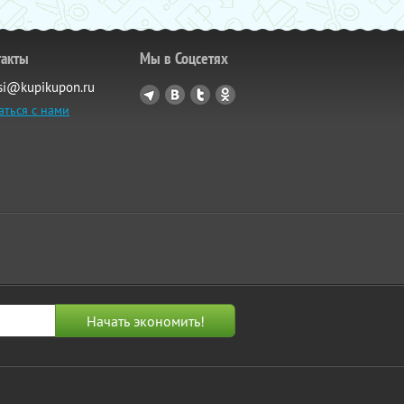
такты
Мы в Соцсетях
si@kupikupon.ru
аться с нами