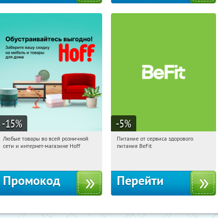
-15
%
-5
%
Любые товары во всей розничной
Питание от сервиса здорового
18:09:22
Получили:
83
18:09:22
Получи первым!
сети и интернет-магазине Hoff
питания BeFit
Москва, 1-й Волоколамский проезд,
Россия
10с1
Промокод
Перейти