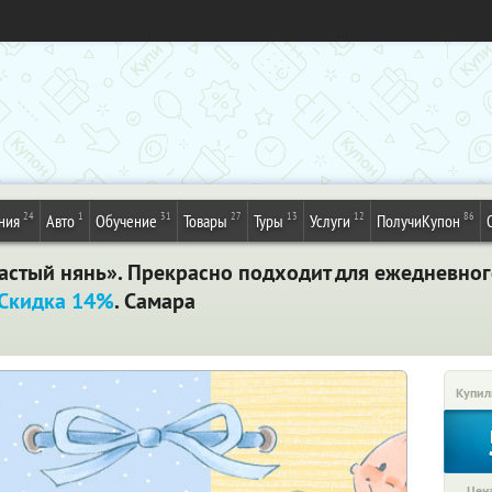
24
1
31
27
13
12
86
ния
Авто
Обучение
Товары
Туры
Услуги
ПолучиКупон
астый нянь». Прекрасно подходит для ежедневног
Скидка 14%
. Самара
Купил
Цена