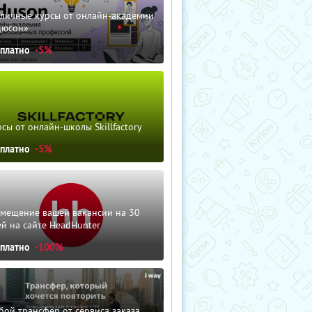
зличные курсы от онлайн-академии
дюсон»
сплатно
-5%
сы от онлайн-школы Skillfactory
сплатно
-5%
змещение вашей вакансии на 30
й на сайте HeadHunter
сплатно
-100%
ой трансфер от сервиса заказа