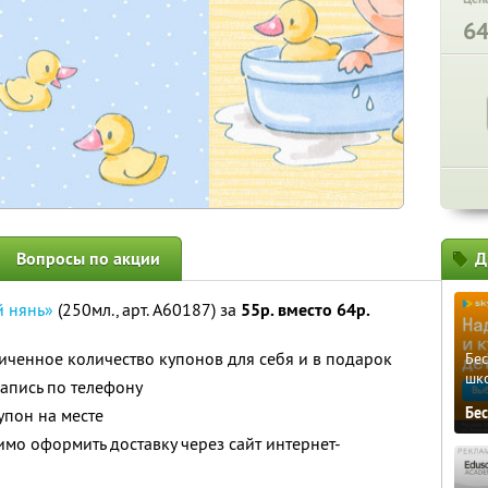
6
Вопросы по акции
Д
й нянь»
(250мл., арт. A60187) за
55р. вместо 64р.
ченное количество купонов для себя и в подарок
Бе
шк
апись по телефону
Бе
упон на месте
мо оформить доставку через сайт интернет-