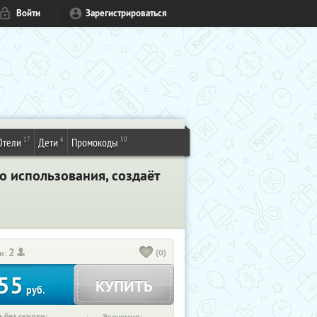
Войти
Зарегистрироваться
17
6
50
Отели
Дети
Промокоды
о использования, создаёт
2
(0)
и:
55
КУПИТЬ
руб.
 без скидки: