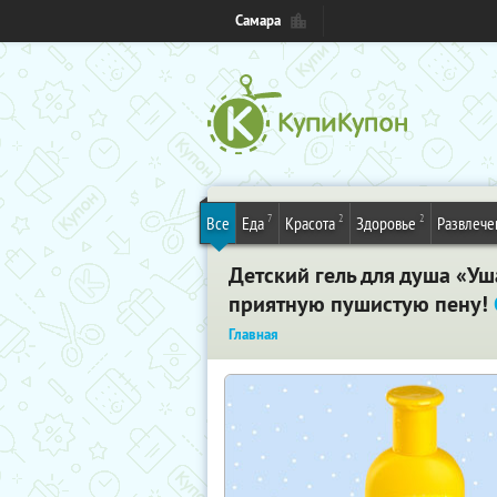
Самара
7
2
2
Все
Еда
Красота
Здоровье
Развлече
Детский гель для душа «Уш
приятную пушистую пену!
Главная