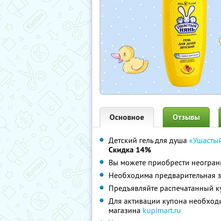
Основное
Отзывы
Детский гель для душа
«Ушасты
Скидка 14%
Вы можете приобрести неограни
Необходима предварительная з
Предъявляйте распечатанный к
Для активации купона необходи
магазина
kupimart.ru