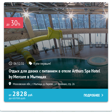
30
%
до
06:52:29
Купи первым!
Отдых для двоих с питанием в отеле Arthurs Spa Hotel
by Mercure в Мытищах
Московская обл., г. Мытищи, д. Ларево, ул. Хвойная, стр. 26
2828
ПОДРОБНЕЕ
от
руб.
до
65700
руб.