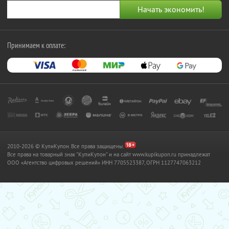
Принимаем к оплате:
2010-2026 © КупиКупон. Все права защищены.
Все права на товарный знак "КупиКупон" и на сайт www.kupikupon.ru принадлежат
OOO «Агентство цифровых решений» ИНН 7705523387, ОГРН 1127747063212