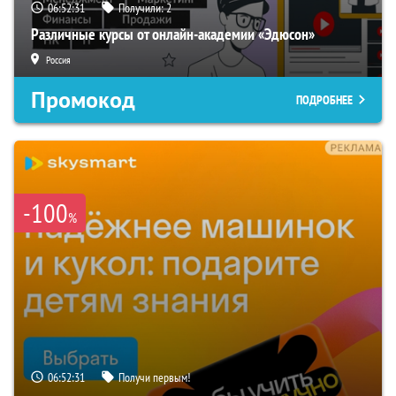
06:52:29
Получили:
2
Различные курсы от онлайн-академии «Эдюсон»
Россия
Промокод
ПОДРОБНЕЕ
-100
%
06:52:29
Получи первым!