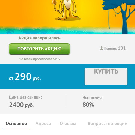
Акция завершилась
101
ПОВТОРИТЬ АКЦИЮ
Купили:
Человек проголосовало: 3
КУПИТЬ
290
от
руб.
Цена без скидки:
Экономия:
2400
80%
руб.
Основное
Адреса
Отзывы
Вопросы по акции