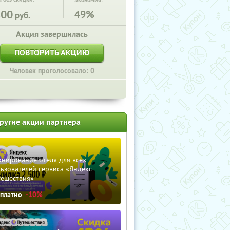
Экономия:
800
49%
руб.
Акция завершилась
ПОВТОРИТЬ АКЦИЮ
Человек проголосовало: 0
ругие акции партнера
нирование отеля для всех
ьзователей сервиса «Яндекс
тешествия»
сплатно
-10%