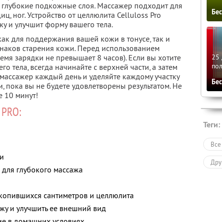
 глубокие подкожные слоя. Массажер подходит для
Бе
диц, ног. Устройство от целлюлита Celluloss Pro
жу и улучшит форму вашего тела.
ак для поддержания вашей кожи в тонусе, так и
наков старения кожи. Перед использованием
25 
емя зарядки не превышает 8 часов). Если вы хотите
по
о тела, всегда начинайте с верхней части, а затем
 массажер каждый день и уделяйте каждому участку
Бе
 пока вы не будете удовлетворены результатом. Не
е 10 минут!
 PRO:
Теги:
Все
и
Дру
 для глубокого массажа
акопившихся сантиметров и целлюлита
жу и улучшить ее внешний вид
е в домашних условиях