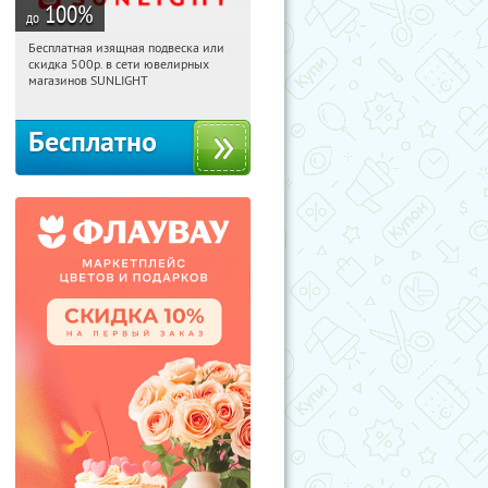
100
%
до
Бесплатная изящная подвеска или
13:55:20
Получили:
74
скидка 500р. в сети ювелирных
Россия
магазинов SUNLIGHT
Бесплатно