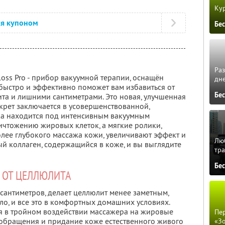
Кур
ся купоном
Бе
Ра
oss Pro - прибор вакуумной терапии, оснащён
дне
ыстро и эффективно поможет вам избавиться от
Бе
та и лишними сантиметрами. Это новая, улучшенная
екрет заключается в усовершенствованной,
жа находится под интенсивным вакуумным
ничтожению жировых клеток, а мягкие ролики,
лее глубокого массажа кожи, увеличивают эффект и
Люб
й коллаген, содержащийся в коже, и вы выглядите
тра
Бе
 ОТ ЦЕЛЛЮЛИТА
х сантиметров, делает целлюлит менее заметным,
ело, и все это в комфортных домашних условиях.
я в тройном воздействии массажера на жировые
Пер
обращения и придание коже естественного живого
«З