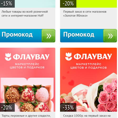
-15
%
-20
%
Любые товары во всей розничной
Первый заказ в сети магазинов
13:55:20
Получили:
83
13:55:20
Получи первым!
сети и интернет-магазине Hoff
«Золотое Яблоко»
Москва, 1-й Волоколамский проезд,
Россия
10с1
Промокод
Промокод
-20
%
-33
%
Торты, пирожные и другие сладости,
Скидка 1000р. на первый заказ на
13:55:20
Получили:
6
13:55:20
Получили:
18