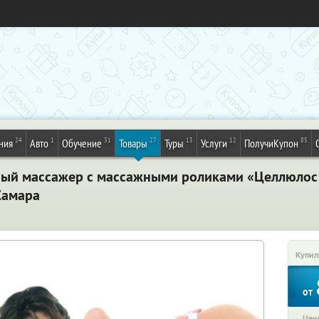
24
1
31
27
13
12
85
ния
Авто
Обучение
Товары
Туры
Услуги
ПолучиКупон
ый массажер с массажными роликами «Целлюлос 
 Самара
Купил
от
Цена