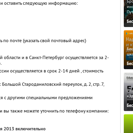
Бро
3 и оставить следующую информацию:
ино
Пу
Бе
 по почте (указать свой почтовый адрес)
Бе
шк
 области и в Санкт-Петербург осуществляется за 2-
.
Бе
сии осуществляется в срок 2-14 дней , стоимость
Большой Староданиловский переулок, д. 2, стр. 7,
Ра
«Э
тся с другими специальными предложениями
Бе
 вы также можете уточнить по телефону компании:
ля 2013 включительно