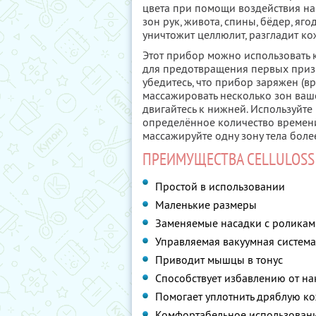
цвета при помощи воздействия на
зон рук, живота, спины, бёдер, яго
уничтожит целлюлит, разгладит ко
Этот прибор можно использовать к
для предотвращения первых приз
убедитесь, что прибор заряжен (вр
массажировать несколько зон вашег
двигайтесь к нижней. Используйте
определённое количество времени,
массажируйте одну зону тела боле
ПРЕИМУЩЕСТВА CELLULOSS
Простой в использовании
Маленькие размеры
Заменяемые насадки с роликам
Управляемая вакуумная система
Приводит мышцы в тонус
Способствует избавлению от н
Помогает уплотнить дряблую ко
Комфортабельное использовани