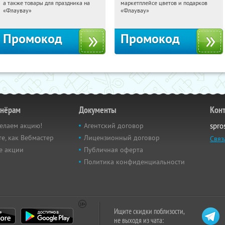
а также товары для праздника на
маркетплейсе цветов и подарков
Россия
Россия
«Флаувау»
«Флаувау»
Промокод
Промокод
тнёрам
Документы
Кон
елаем акцию!
Агентский договор
spro
е, как Вебмастер
Лицензионный договор
Связ
е акции
Публичная оферта
Политика конфиденциальности
Ищите скидки поблизости,
не выходя из чата: