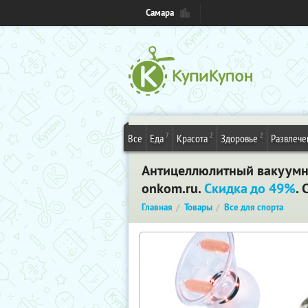
Самара
7
2
2
Все
Еда
Красота
Здоровье
Развлече
Антицеллюлитный вакуумн
onkom.ru.
Скидка до 49%
.
Главная
Товары
Все для спорта