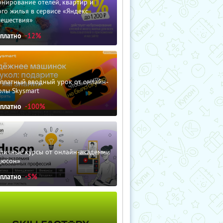
нирование отелей, квартир и
го жилья в сервисе «Яндекс
тешествия»
сплатно
-12%
сплатный вводный урок от онлайн-
олы Skysmart
сплатно
-100%
зличные курсы от онлайн-академии
дюсон»
сплатно
-5%