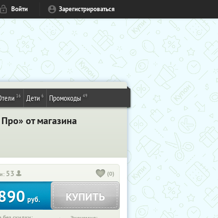
Войти
Зарегистрироваться
16
6
49
Отели
Дети
Промокоды
Про» от магазина
53
(0)
и:
890
КУПИТЬ
руб.
 без скидки: