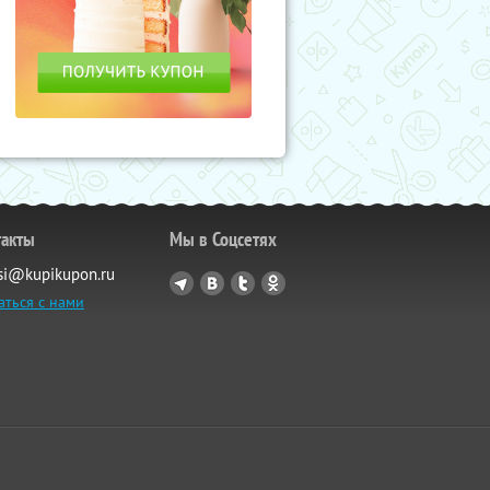
такты
Мы в Соцсетях
si@kupikupon.ru
аться с нами