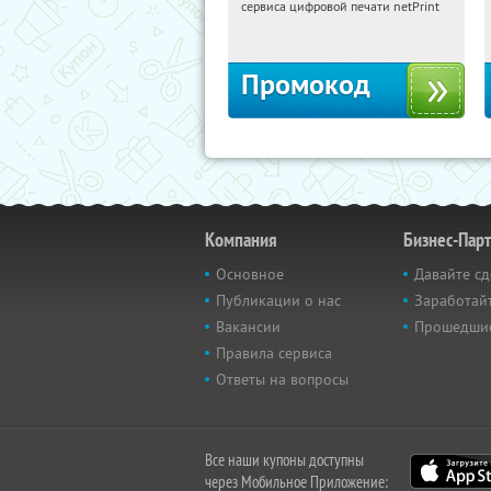
сервиса цифровой печати netPrint
Россия
Промокод
Компания
Бизнес-Пар
Основное
Давайте сд
Публикации о нас
Заработайт
Вакансии
Прошедши
Правила сервиса
Ответы на вопросы
Все наши купоны доступны
через Мобильное Приложение: