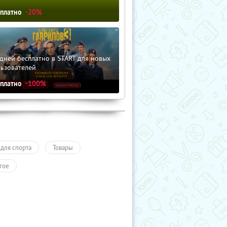
сплатно
-20%
дней бесплатно в START для новых
льзователей
сплатно
-100%
 для спорта
Товары
гое