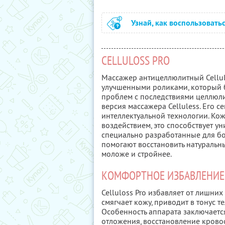
Узнай, как воспользовать
CELLULOSS PRO
Массажер антицеллюлитный Cellul
улучшенными роликами, который б
проблем с последствиями целлюли
версия массажера Celluless. Его с
интеллектуальной технологии. Ко
воздействием, это способствует у
специально разработанные для бо
помогают восстановить натуральны
моложе и стройнее.
КОМФОРТНОЕ ИЗБАВЛЕНИЕ
Celluloss Pro избавляет от лишни
смягчает кожу, приводит в тонус т
Особенность аппарата заключаетс
отложения, восстановление крово