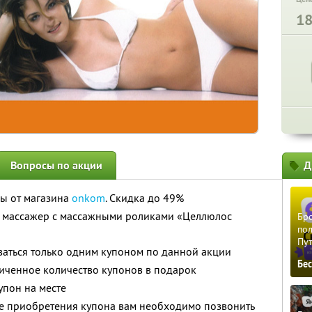
1
Вопросы по акции
Д
ы от магазина
onkom
. Скидка до 49%
 массажер с массажными роликами «Целлюлос
Бро
пол
Пу
ваться только одним купоном по данной акции
Бе
иченное количество купонов в подарок
упон на месте
е приобретения купона вам необходимо позвонить