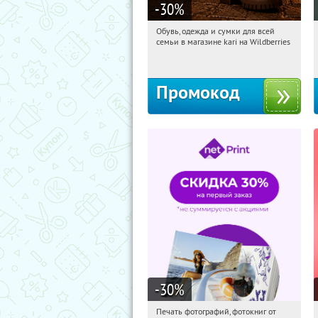
-30
%
Обувь, одежда и сумки для всей
13:55:20
Получили:
32
семьи в магазине kari на Wildberries
Россия
Промокод
-30
%
Печать фотографий, фотокниг от
13:55:20
Получили:
4