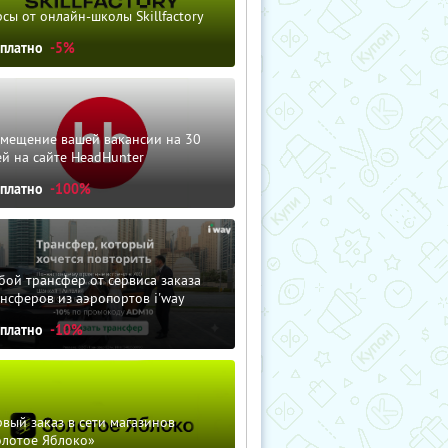
сы от онлайн-школы Skillfactory
сплатно
-5%
змещение вашей вакансии на 30
й на сайте HeadHunter
сплатно
-100%
ой трансфер от сервиса заказа
нсферов из аэропортов i'way
сплатно
-10%
вый заказ в сети магазинов
олотое Яблоко»