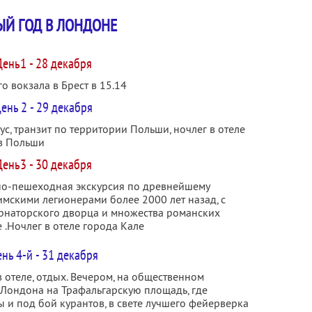
ЫЙ ГОД В ЛОНДОНЕ
День1 - 28 декабря
о вокзала в Брест в 15.14
ень 2 - 29 декабря
ус, транзит по территории Польши, ночлег в отеле
в Польши
День3 - 30 декабря
усно-пешеходная экскурсия по древнейшему
имскими легионерами более 2000 лет назад, с
ернаторского дворца и множества романских
 .Ночлег в отеле города Кале
нь 4-й - 31 декабря
 отеле, отдых. Вечером, на общественном
р Лондона на Трафальгарскую площадь, где
ы и под бой курантов, в свете лучшего фейерверка