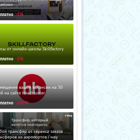
дюсон»
сплатно
-5%
сы от онлайн-школы Skillfactory
сплатно
-5%
змещение вашей вакансии на 30
й на сайте HeadHunter
сплатно
-100%
ой трансфер от сервиса заказа
нсферов из аэропортов i'way