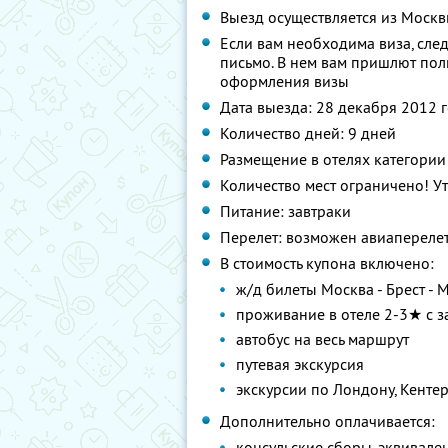
Выезд осуществляется из Моск
Если вам необходима виза, сле
письмо. В нем вам пришлют по
оформления визы
Дата выезда: 28 декабря 2012 
Количество дней: 9 дней
Размещение в отелях категории
Количество мест ограничено! У
Питание: завтраки
Перелет: возможен авиаперелет
В стоимость купона включено:
ж/д билеты Москва - Брест - 
проживание в отеле 2-3★ с з
автобус на весь маршрут
путевая экскурсия
экскурсии по Лондону, Кентер
Дополнительно оплачивается:
консульские сборы, эквивале