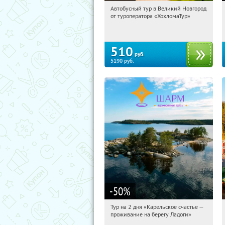
Автобусный тур в Великий Новгород
07:31:54
Купили:
2
от туроператора «ХохломаТур»
Сенная площадь
510
руб.
5190
руб.
-50
%
Тур на 2 дня «Карельское счастье —
07:31:54
Купили:
39
проживание на берегу Ладоги»
Достоевская