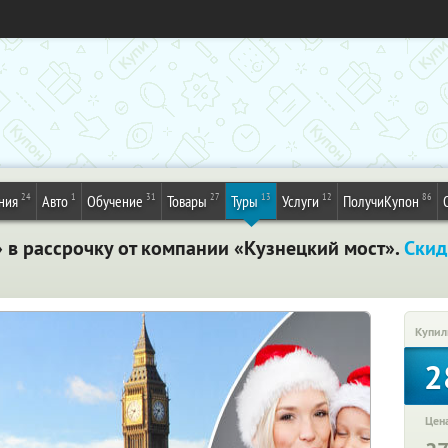
24
1
31
27
13
12
86
ния
Авто
Обучение
Товары
Туры
Услуги
ПолучиКупон
 в рассрочку от компании «Кузнецкий мост».
Скид
Купил
2
Цена