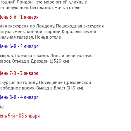
годний Лондон - это море огней, уличные
т целую ночь бесплатно). Ночь в отеле
ень 5-й - 1 января
сная экскурсия по Лондону. Пешеходная экскурсия
ритуал смены конной гвардии Королевы, музей
альная галерея. Ночь в отеле
ень 6-й - 2 января
омеров. Поездка в замок Лидс и религиозную
евро). Отъезд в Дрезден (1320 км)
День 7-й - 3 января
скурсия по городу. Посещение Дрезденской
 Свободное время. Выезд в Брест (949 км)
ень 8-й - 4 января
зд
ень 9-й - 05 января