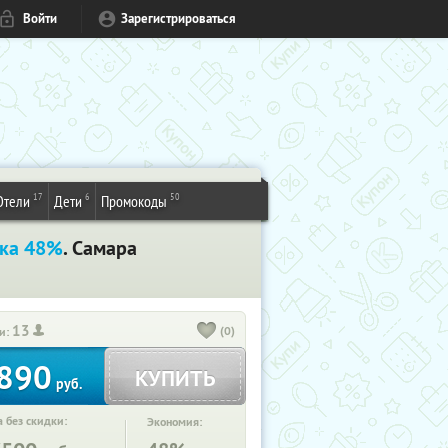
Войти
Зарегистрироваться
17
6
50
Отели
Дети
Промокоды
ка 48%
. Самара
13
(0)
и:
890
КУПИТЬ
руб.
 без скидки:
Экономия: