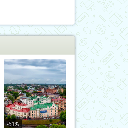
-51
%