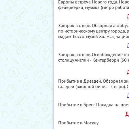
Европы встреча Нового года. Ново
фейерверки, музыка (метро работае
Д
Завтрак в отеле. Обзорная автобу
по историческому центру города, 
мадам Тюссо, музей Холмса, национ
Д
Завтрак в отеле. Освобождение н
столицу Англии - Кентерберри (60 
Прибытие в Дрезден. Обзорная эк
галереи (входной билет - 5 евро).
Д
Прибытие в Брест. Посадка на пое
Д
Прибытие в Москву