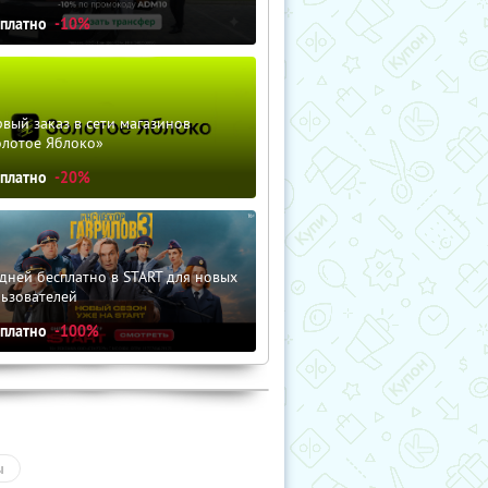
сплатно
-10%
вый заказ в сети магазинов
олотое Яблоко»
сплатно
-20%
дней бесплатно в START для новых
льзователей
сплатно
-100%
ы