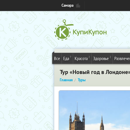
Самара
7
2
2
Все
Еда
Красота
Здоровье
Развлече
Тур «Новый год в Лондоне»
Главная
Туры