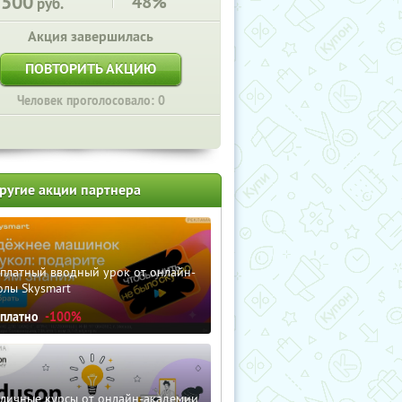
7500
48%
руб.
Акция завершилась
ПОВТОРИТЬ АКЦИЮ
Человек проголосовало: 0
ругие акции партнера
сплатный вводный урок от онлайн-
олы Skysmart
сплатно
-100%
зличные курсы от онлайн-академии