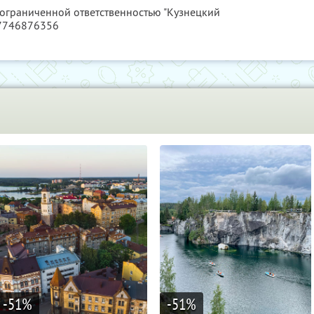
 ограниченной ответственностью "Кузнецкий
17746876356
-51
%
-51
%