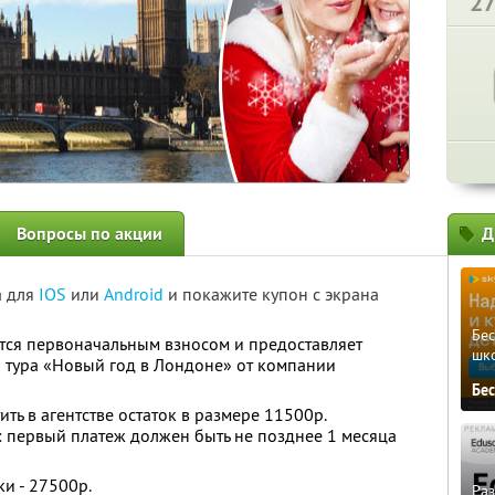
2
Вопросы по акции
Д
а для
IOS
или
Android
и покажите купон с экрана
Бе
тся первоначальным взносом и предоставляет
шк
 тура «Новый год в Лондоне» от компании
Бе
ть в агентстве остаток в размере 11500р.
а: первый платеж должен быть не позднее 1 месяца
ки - 27500р.
Ра