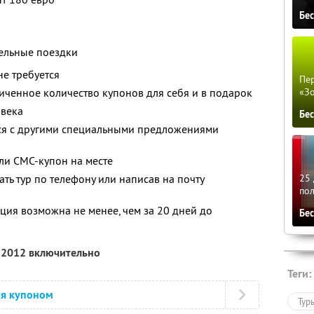
Бе
ельные поездки
не требуется
Пер
ченное количество купонов для себя и в подарок
«З
овека
Бе
тся с другими специальными предложениями
ли СМС-купон на месте
ь тур по телефону или написав на почту
25 
по
ция возможна не менее, чем за 20 дней до
Бе
я 2012 включительно
Теги:
ся купоном
Тур