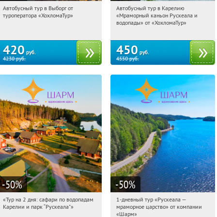
Автобусный тур в Выборг от
Автобусный тур в Карелию
07:31:54
Купили:
9
07:31:54
Купили:
24
туроператора «ХохломаТур»
«Мраморный каньон Рускеала и
Сенная площадь
Сенная площадь
водопады» от «ХохломаТур»
420
450
руб.
руб.
4230
руб.
4550
руб.
-50
%
-50
%
«Тур на 2 дня: сафари по водопадам
1-дневный тур «Рускеала —
07:31:54
Купили:
6
07:31:54
Купили:
48
Карелии и парк “Рускеала"»
мраморное царство» от компании
Достоевская
Достоевская
«Шарм»