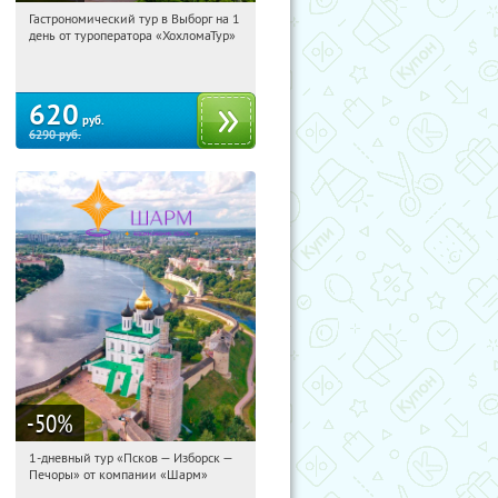
Гастрономический тур в Выборг на 1
07:31:54
Купили:
5
день от туроператора «ХохломаТур»
Сенная площадь
620
руб.
6290
руб.
-50
%
1-дневный тур «Псков — Изборск —
07:31:54
Купили:
12
Печоры» от компании «Шарм»
Достоевская