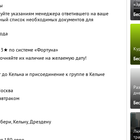
«Э
вы
дуйте указаниям менеджера ответившего на ваше
Бе
лный список необходимых документов для
года
Кур
 3★ по системе «Фортуна»
точняйте их наличие на желаемую дату!
Бе
 до Кельна и присоединение к группе в Кельне
Ра
Москва
дне
автраком
Бе
бери, Кельну, Дрездену
Люб
тра
нт 180 евро