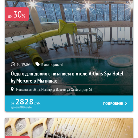
30
%
до
10:19:08
Купи первым!
Отдых для двоих с питанием в отеле Arthurs Spa Hotel
by Mercure в Мытищах
Московская обл., г. Мытищи, д. Ларево, ул. Хвойная, стр. 26
2828
ПОДРОБНЕЕ
от
руб.
до
65700
руб.