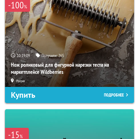
-100
%
10:19:08
Получили:
265
Нож роликовый для фигурной нарезки теста на
маркетплейсе Wildberries
Россия
Купить
ПОДРОБНЕЕ
-15
%