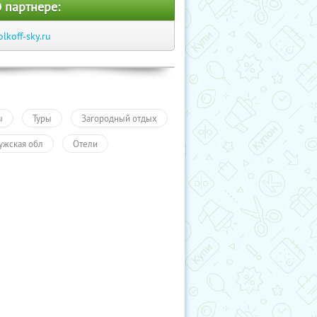
 партнере:
olkoff-sky.ru
ы
Туры
Загородный отдых
ужская обл
Отели