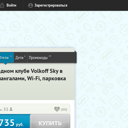
Войти
Зарегистрироваться
16
6
49
Отели
Дети
Промокоды
дном клубе Volkoff Sky в
мангалами, Wi-Fi, парковка
35
(80)
и:
735
КУПИТЬ
руб.