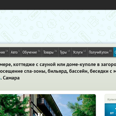
24
1
31
26
13
12
85
ния
Авто
Обучение
Товары
Туры
Услуги
ПолучиКупон
мере, коттедже с сауной или доме-куполе в загоро
посещение спа-зоны, бильярд, бассейн, беседки с 
%
. Самара
Купил
от