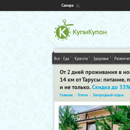
Самара
7
2
2
Все
Еда
Красота
Здоровье
Развлече
От 2 дней проживания в но
14 км от Тарусы: питание, 
и не только.
Скидка до 33
Главная
Отели
Загородный отдых