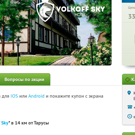
Цена
3
Вопросы по акции
К
а для
IOS
или
Android
и покажите купон с экрана
 Sky
* в 14 км от Тарусы