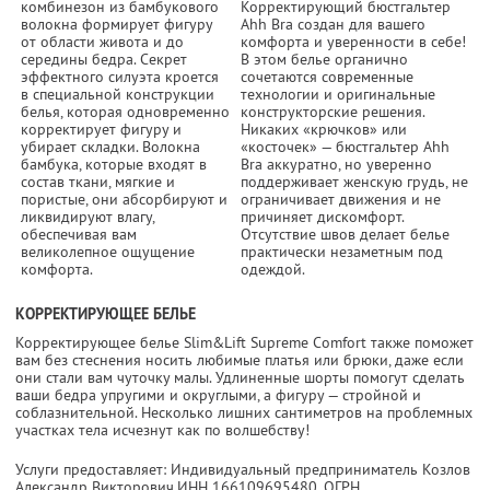
комбинезон из бамбукового
Корректирующий бюстгальтер
волокна формирует фигуру
Ahh Bra создан для вашего
от области живота и до
комфорта и уверенности в себе!
середины бедра. Секрет
В этом белье органично
эффектного силуэта кроется
сочетаются современные
в специальной конструкции
технологии и оригинальные
белья, которая одновременно
конструкторские решения.
корректирует фигуру и
Никаких «крючков» или
убирает складки. Волокна
«косточек» — бюстгальтер Ahh
бамбука, которые входят в
Bra аккуратно, но уверенно
состав ткани, мягкие и
поддерживает женскую грудь, не
пористые, они абсорбируют и
ограничивает движения и не
ликвидируют влагу,
причиняет дискомфорт.
обеспечивая вам
Отсутствие швов делает белье
великолепное ощущение
практически незаметным под
комфорта.
одеждой.
КОРРЕКТИРУЮЩЕЕ БЕЛЬЕ
Корректирующее белье Slim&Lift Supreme Comfort также поможет
вам без стеснения носить любимые платья или брюки, даже если
они стали вам чуточку малы. Удлиненные шорты помогут сделать
ваши бедра упругими и округлыми, а фигуру — стройной и
соблазнительной. Несколько лишних сантиметров на проблемных
участках тела исчезнут как по волшебству!
Услуги предоставляет: Индивидуальный предприниматель Козлов
Александр Викторович,
ИНН 166109695480
, ОГРН