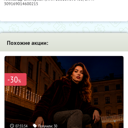
309169014600215
Похожие акции:
-30
%
07:55:53
Получили:
30