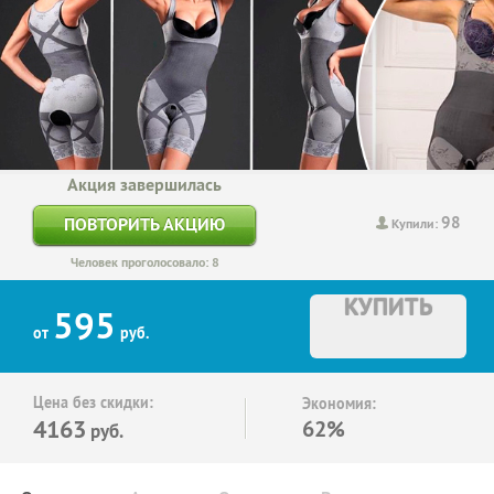
Акция завершилась
98
ПОВТОРИТЬ АКЦИЮ
Купили:
Человек проголосовало: 8
КУПИТЬ
595
от
руб.
Цена без скидки:
Экономия:
4163
62%
руб.