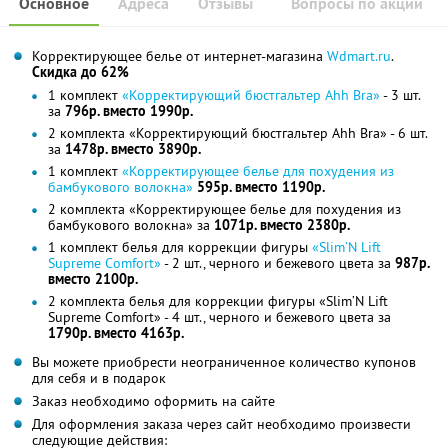
Основное
Адреса
Отзывы
Вопросы по акции
Корректирующее белье от интернет-магазина
Wdmart.ru
.
Скидка до 62%
1 комплект
«Корректирующий бюстгальтер Ahh Bra»
- 3 шт.
за
796р. вместо 1990р.
2 комплекта «Корректирующий бюстгальтер Ahh Bra» - 6 шт.
за
1478р. вместо 3890р.
1 комплект
«Корректирующее белье для похудения из
бамбукового волокна»
595р. вместо 1190р.
2 комплекта «Корректирующее белье для похудения из
бамбукового волокна» за
1071р. вместо 2380р.
1 комплект белья для коррекции фигуры
«Slim’N Lift
Supreme Comfort»
- 2 шт., черного и бежевого цвета за
987р.
вместо 2100р.
2 комплекта белья для коррекции фигуры «Slim’N Lift
Supreme Comfort» - 4 шт., черного и бежевого цвета за
1790р. вместо 4163р.
Вы можете приобрести неограниченное количество купонов
для себя и в подарок
Заказ необходимо оформить на сайте
Для оформления заказа через сайт необходимо произвести
следующие действия: