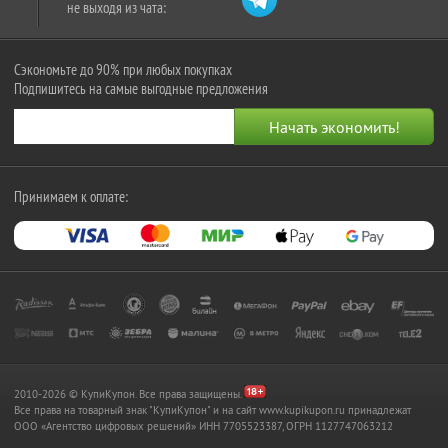
не выходя из чата:
Сэкономьте до 90% при любых покупках
Подпишитесь на самые выгодные предложения
Принимаем к оплате:
2010-2026 © КупиКупон. Все права защищены.
Все права на товарный знак "КупиКупон" и на сайт www.kupikupon.ru принадлежат
OOO «Агентство цифровых решений» ИНН 7705523387, ОГРН 1127747063212