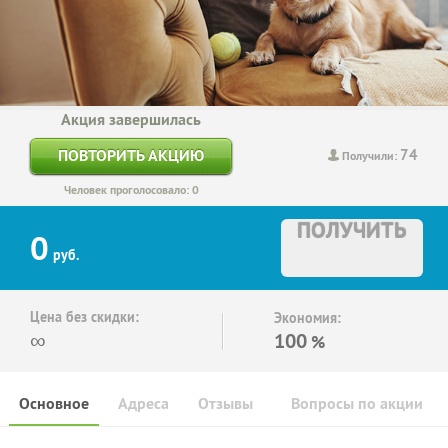
Акция завершилась
74
ПОВТОРИТЬ АКЦИЮ
Получили:
Человек проголосовало: 0
ПОЛУЧИТЬ
0
руб.
Цена без скидки:
Экономия:
∞
100
%
Основное
Адреса
Отзывы
Вопросы по акции