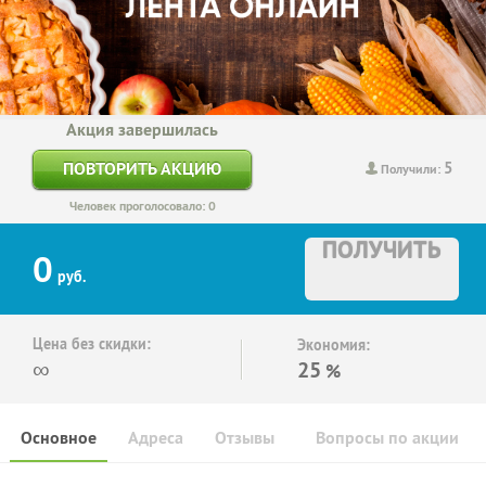
Акция завершилась
5
ПОВТОРИТЬ АКЦИЮ
Получили:
Человек проголосовало: 0
ПОЛУЧИТЬ
0
руб.
Цена без скидки:
Экономия:
∞
25
%
Основное
Адреса
Отзывы
Вопросы по акции