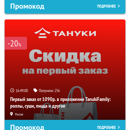
Промокод
ПОДРОБНЕЕ
-20
%
16:48:59
Получили:
256
Первый заказ от 1090р. в приложении TanukiFamily:
роллы, суши, пицца и другое
Россия
Промокод
ПОДРОБНЕЕ