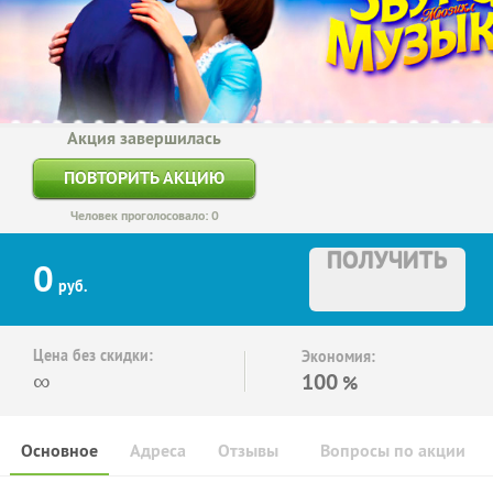
Акция завершилась
ПОВТОРИТЬ АКЦИЮ
Человек проголосовало: 0
ПОЛУЧИТЬ
0
руб.
Цена без скидки:
Экономия:
∞
100
%
Основное
Адреса
Отзывы
Вопросы по акции