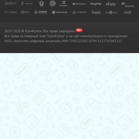
2010-2026 © КупиКупон. Все права защищены.
Все права на товарный знак "КупиКупон" и на сайт www.kupikupon.ru принадлежат
OOO «Агентство цифровых решений» ИНН 7705523387, ОГРН 1127747063212