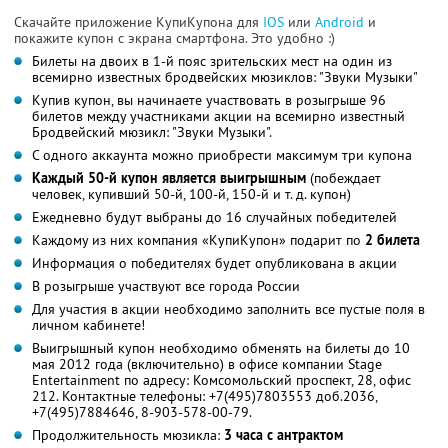
Скачайте приложение КупиКупона для
IOS
или
Android
и
покажите купон с экрана смартфона. Это удобно :)
Билеты на двоих в 1-й пояс зрительских мест на один из
всемирно известных бродвейских мюзиклов: "Звуки Музыки"
Купив купон, вы начинаете участвовать в розыгрыше 96
билетов между участниками акции на всемирно известный
Бродвейский мюзикл: "Звуки Музыки".
С одного аккаунта можно приобрести максимум три купона
Каждый 50-й купон является выигрышным
(побеждает
человек, купивший 50-й, 100-й, 150-й и т. д. купон)
Ежедневно будут выбраны до 16 случайных победителей
Каждому из них компания «КупиКупон» подарит по
2 билета
Информация о победителях будет опубликована в акции
В розыгрыше участвуют все города России
Для участия в акции необходимо заполнить все пустые поля в
личном кабинете!
Выигрышный купон необходимо обменять на билеты до 10
мая 2012 года (включительно) в офисе компании Stage
Entertainment по адресу: Комсомольский проспект, 28, офис
212. Контактные телефоны: +7(495)7803553 доб.2036,
+7(495)7884646, 8-903-578-00-79.
Продолжительность мюзикла:
3 часа с антрактом