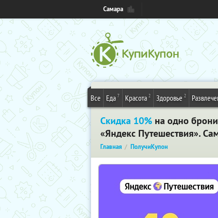
Самара
7
2
2
Все
Еда
Красота
Здоровье
Развлече
Скидка 10%
на одно брони
«Яндекс Путешествия». Са
Главная
ПолучиКупон