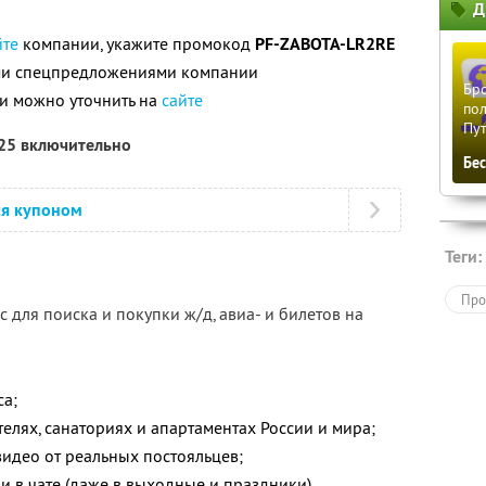
Д
5
йте
компании, укажите промокод
PF-ZABOTA-LR2RE
ими спецпредложениями компании
Бро
и можно уточнить на
сайте
пол
Пу
025 включительно
Бе
ся купоном
Теги:
Про
 для поиска и покупки ж/д, авиа- и билетов на
са;
елях, санаториях и апартаментах России и мира;
видео от реальных постояльцев;
и в чате (даже в выходные и праздники).