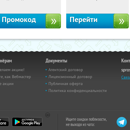
Россия
Россия
Промокод
Перейти
тнёрам
Документы
Кон
елаем акцию!
Агентский договор
spro
е, как Вебмастер
Лицензионный договор
Связ
е акции
Публичная оферта
Политика конфиденциальности
Ищите скидки поблизости,
не выходя из чата: