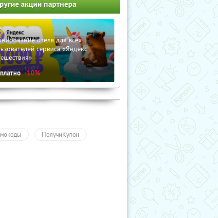
ругие акции партнера
нирование отеля для всех
ьзователей сервиса «Яндекс
тешествия»
сплатно
-10%
мокоды
ПолучиКупон