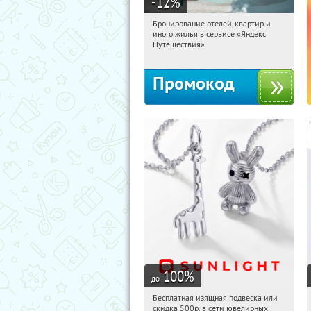
-12
%
Бронирование отелей, квартир и
11:56:47
Получи первым!
иного жилья в сервисе «Яндекс
Россия
Путешествия»
Промокод
100
%
до
Бесплатная изящная подвеска или
11:56:47
Получили:
74
скидка 500р. в сети ювелирных