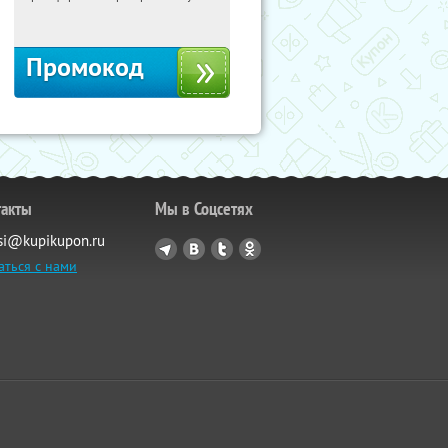
Россия
Промокод
такты
Мы в Соцсетях
si@kupikupon.ru
аться с нами