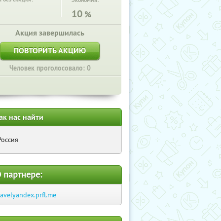
Экономия:
10
%
Акция завершилась
ПОВТОРИТЬ АКЦИЮ
Человек проголосовало: 0
ак нас найти
Россия
 партнере:
ravelyandex.prfl.me