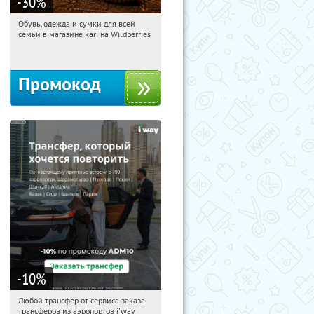
-30
%
Обувь, одежда и сумки для всей
11:56:47
Получили:
32
семьи в магазине kari на Wildberries
Россия
Промокод
-10
%
Любой трансфер от сервиса заказа
11:56:47
Получи первым!
трансферов из аэропортов i'way