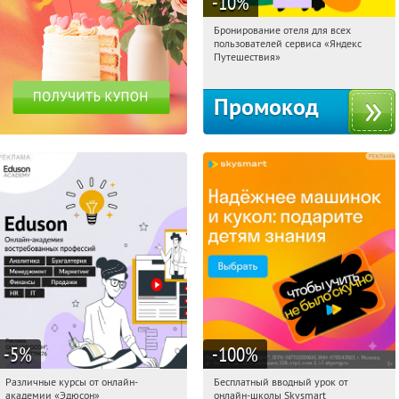
-10
%
Бронирование отеля для всех
11:56:47
Получи первым!
пользователей сервиса «Яндекс
Россия
Путешествия»
Промокод
-5
%
-100
%
Различные курсы от онлайн-
Бесплатный вводный урок от
11:56:47
Получили:
2
11:56:47
Получи первым!
академии «Эдюсон»
онлайн-школы Skysmart