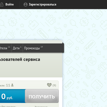
Войти
Зарегистрироваться
16
6
49
Отели
Дети
Промокоды
ьзователей сервиса
11
(9)
или:
0
ПОЛУЧИТЬ
руб.
 без скидки: