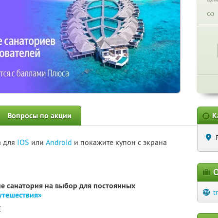
∞
Вопросы по акции
К
а для
IOS
или
Android
и покажите купон с экрана
О
е санатория на выбор для постоянных
t
утешествия»
E