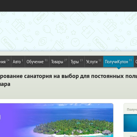
24
1
31
27
13
12
85
ния
Авто
Обучение
Товары
Туры
Услуги
ПолучиКупон
рование санатория на выбор для постоянных пол
мара
Получ
Цена