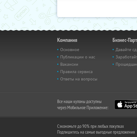
Компания
Бизнес-Пар
Основное
Давайте сд
Публикации о нас
Заработайт
Вакансии
Прошедши
Правила сервиса
Ответы на вопросы
Все наши купоны доступны
через Мобильное Приложение:
Сэкономьте до 90% при любых покупках
Подпишитесь на самые выгодные предложения