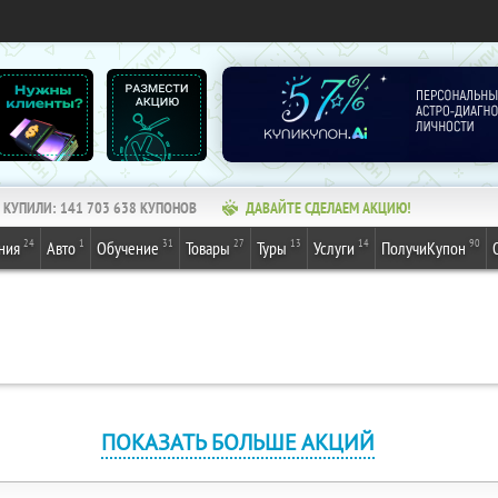
КУПИЛИ:
141 703 640
КУПОНОВ
ДАВАЙТЕ СДЕЛАЕМ АКЦИЮ!
24
1
31
27
13
14
90
ния
Авто
Обучение
Товары
Туры
Услуги
ПолучиКупон
ПОКАЗАТЬ БОЛЬШЕ АКЦИЙ