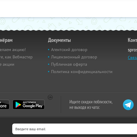
тнёрам
Документы
Кон
елаем акцию!
Агентский договор
spro
е, как Вебмастер
Лицензионный договор
Связ
е акции
Публичная оферта
Политика конфиденциальности
Ищите скидки поблизости,
не выходя из чата: