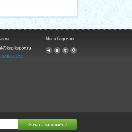
такты
Мы в Соцсетях
si@kupikupon.ru
аться с нами