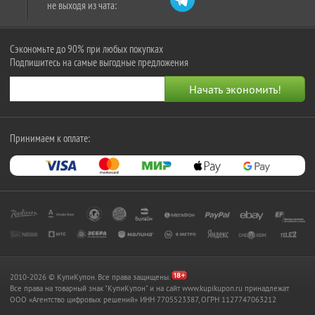
не выходя из чата:
Сэкономьте до 90% при любых покупках
Подпишитесь на самые выгодные предложения
Принимаем к оплате:
2010-2026 © КупиКупон. Все права защищены.
Все права на товарный знак "КупиКупон" и на сайт www.kupikupon.ru принадлежат
OOO «Агентство цифровых решений» ИНН 7705523387, ОГРН 1127747063212