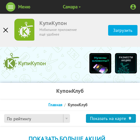
Меню
Самара
КупиКупон
Мобильное приложение
Загрузить
ещё удобнее
КупонКлуб
Главная
КупонКлуб
Показать на карте
По рейтингу
ПОКАЗАТЬ БОЛЬШЕ АКЦИЙ