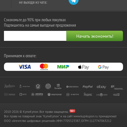
не выходя из чата:
Сэкономьте до 90% при любых покупках
Подпишитесь на самые выгодные предложения
Принимаем к оплате:
2010-2026 © КупиКупон. Все права защищены.
Все права на товарный знак "КупиКупон" и на сайт www.kupikupon.ru принадлежат
OOO «Агентство цифровых решений» ИНН 7705523387, ОГРН 1127747063212