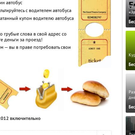
ин автобус
Ра
ьтируйтесь с водителем автобуса
«Э
атанный купон водителю автобуса
Бе
 грубые слова в свой адрес со
е деньги за проезд!
ём — вы в праве потребовать свои
Кур
Бе
Ра
дне
Бе
 2012 включительно
Люб