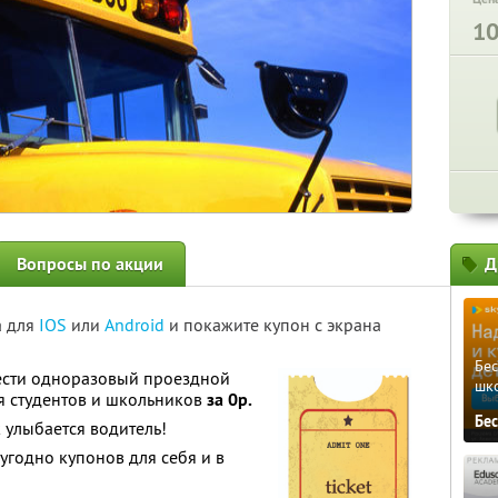
1
Вопросы по акции
Д
а для
IOS
или
Android
и покажите купон с экрана
Бе
ести одноразовый проездной
шк
я студентов и школьников
за 0р.
Бе
 улыбается водитель!
угодно купонов для себя и в