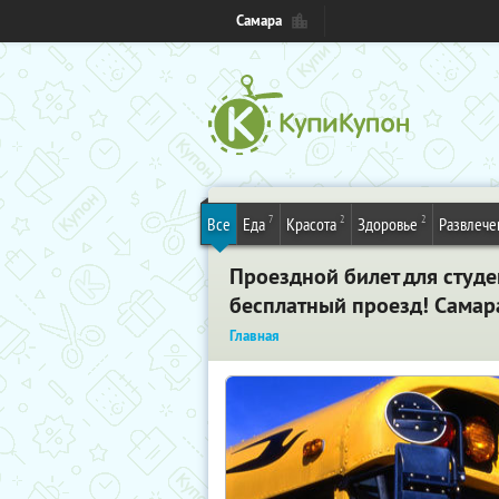
Самара
7
2
2
Все
Еда
Красота
Здоровье
Развлече
Проездной билет для студе
бесплатный проезд! Самар
Главная