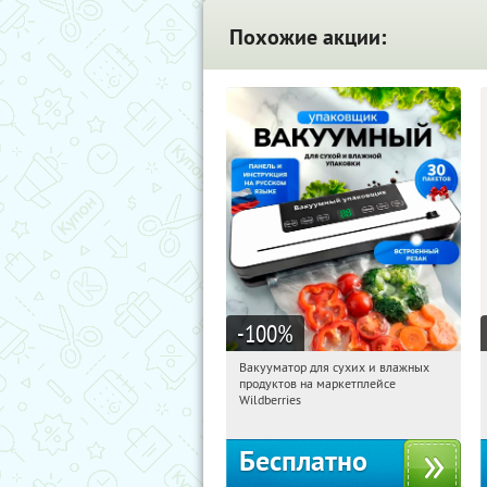
Похожие акции:
-100
%
Вакууматор для сухих и влажных
14:35:05
Получили:
186
продуктов на маркетплейсе
Россия
Wildberries
Бесплатно