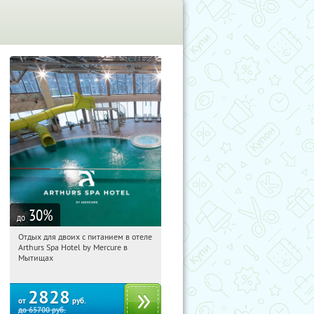
30
%
до
Отдых для двоих с питанием в отеле
14:35:05
Купи первым!
Arthurs Spa Hotel by Mercure в
Московская обл., г. Мытищи, д.
Мытищах
Ларево, ул. Хвойная, стр. 26
2828
от
руб.
до
65700
руб.