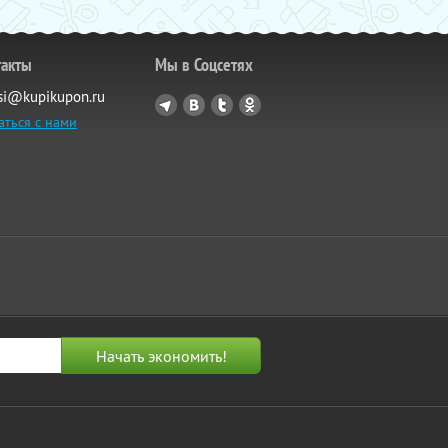
такты
Мы в Соцсетях
si@kupikupon.ru
аться с нами