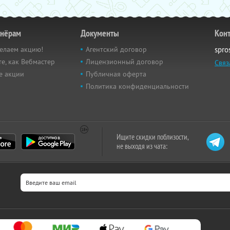
тнёрам
Документы
Кон
елаем акцию!
Агентский договор
spro
е, как Вебмастер
Лицензионный договор
Связ
е акции
Публичная оферта
Политика конфиденциальности
Ищите скидки поблизости,
не выходя из чата: