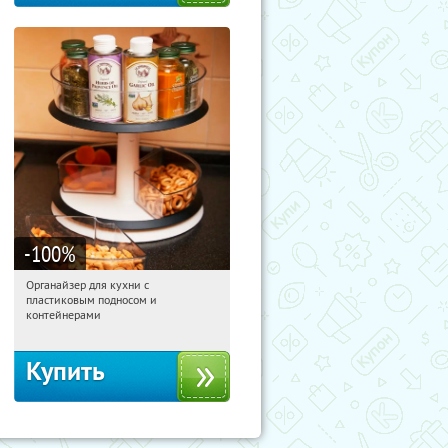
-100
%
Органайзер для кухни с
14:35:05
Получили:
312
пластиковым подносом и
Россия
контейнерами
Купить