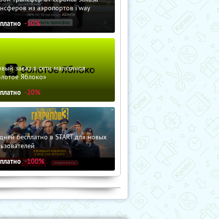
нсферов из аэропортов i'way
сплатно
-10%
вый заказ в сети магазинов
олотое Яблоко»
сплатно
-20%
дней бесплатно в START для новых
льзователей
сплатно
-100%