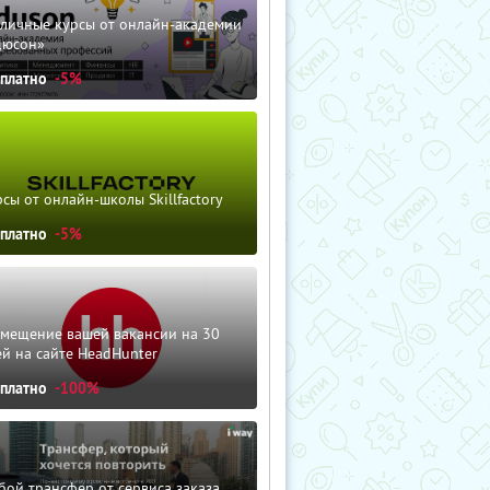
зличные курсы от онлайн-академии
дюсон»
сплатно
-5%
сы от онлайн-школы Skillfactory
сплатно
-5%
змещение вашей вакансии на 30
й на сайте HeadHunter
сплатно
-100%
ой трансфер от сервиса заказа