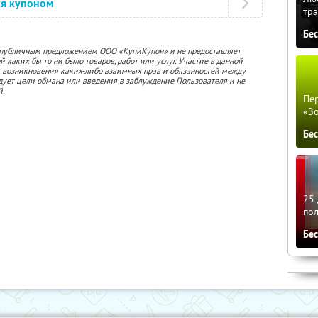
ся купоном
тра
Бе
 публичным предложением ООО «КупиКупон» и не предоставляет
 каких бы то ни было товаров, работ или услуг. Участие в данной
 возникновения каких-либо взаимных прав и обязанностей между
дует цели обмана или введения в заблуждение Пользователя и не
й.
Пер
«З
Бе
25 
по
Бе