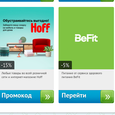
-15
%
-5
%
Любые товары во всей розничной
Питание от сервиса здорового
14:35:05
Получили:
83
14:35:05
Получи первым!
сети и интернет-магазине Hoff
питания BeFit
Москва, 1-й Волоколамский проезд,
Россия
10с1
Промокод
Перейти