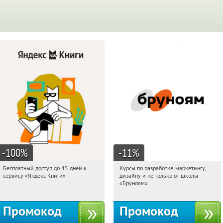
-100
%
-11
%
Бесплатный доступ до 45 дней к
Курсы по разработке, маркетингу,
14:35:05
Получи первым!
14:35:05
Получи первым!
сервису «Яндекс Книги»
дизайну и не только от школы
Россия
Россия
«Бруноям»
Промокод
Промокод