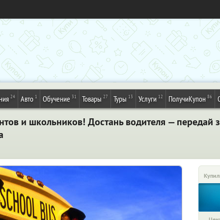
24
1
31
27
13
12
86
ния
Авто
Обучение
Товары
Туры
Услуги
ПолучиКупон
нтов и школьников! Достань водителя — передай з
а
Купил
Цена