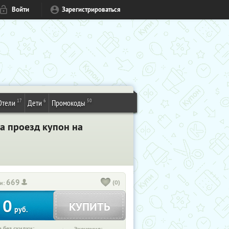
Войти
Зарегистрироваться
17
6
50
Отели
Дети
Промокоды
а проезд купон на
669
(0)
и:
0
КУПИТЬ
руб.
 без скидки: