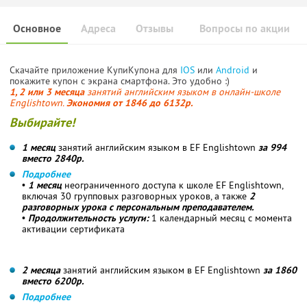
Основное
Адреса
Отзывы
Вопросы по акции
Скачайте приложение КупиКупона для
IOS
или
Android
и
покажите купон с экрана смартфона. Это удобно :)
1, 2 или 3 месяца
занятий английским языком в онлайн-школе
Englishtown.
Экономия от 1846 до 6132р.
Выбирайте!
1 месяц
занятий английским языком в EF Englishtown
за 994
вместо 2840р.
Подробнее
•
1 месяц
неограниченного доступа к школе EF Englishtown,
включая 30 групповых разговорных уроков, а также
2
разговорных урока с персональным преподавателем.
•
Продолжительность услуги:
1 календарный месяц с момента
активации сертификата
2 месяца
занятий английским языком в EF Englishtown
за 1860
вместо 6200р.
Подробнее