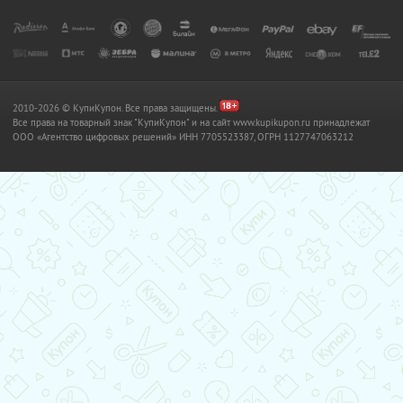
2010-2026 © КупиКупон. Все права защищены.
Все права на товарный знак "КупиКупон" и на сайт www.kupikupon.ru принадлежат
OOO «Агентство цифровых решений» ИНН 7705523387, ОГРН 1127747063212