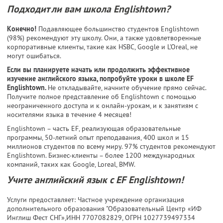
Подходит ли вам школа Englishtown?
Конечно!
Подавляющее большинство студентов Englishtown
(98%) рекомендуют эту школу. Они, а также удовлетворенные
корпоративные клиенты, такие как HSBC, Google и L'Oreal, не
могут ошибаться.
Если вы планируете начать или продолжить эффективное
изучение английского языка, попробуйте уроки в школе EF
Englishtown.
Не откладывайте, начните обучение прямо сейчас.
Получите полное представление об Englishtown с помощью
неограниченного доступа и к онлайн-урокам, и к занятиям с
носителями языка в течение 4 месяцев!
Englishtown – часть EF, реализующая образовательные
программы, 50-летний опыт преподавания, 400 школ и 15
миллионов студентов по всему миру. 97% студентов рекомендуют
Englishtown. Бизнес-клиенты – более 1200 международных
компаний, таких как Google, Loreal, BMW.
Учите английский язык с EF Englishtown!
Услуги предоставляет: Частное учреждение организация
дополнительного образования "Образовательный Центр «ИФ
Инглиш Фест СНГ»,
ИНН 7707082829
, ОГРН 1027739497334