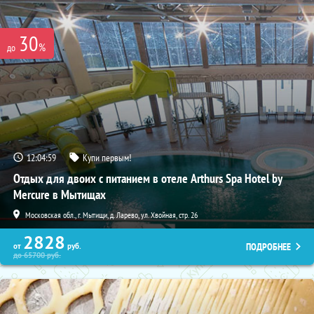
30
%
до
12:04:58
Купи первым!
Отдых для двоих с питанием в отеле Arthurs Spa Hotel by
Mercure в Мытищах
Московская обл., г. Мытищи, д. Ларево, ул. Хвойная, стр. 26
2828
ПОДРОБНЕЕ
от
руб.
до
65700
руб.