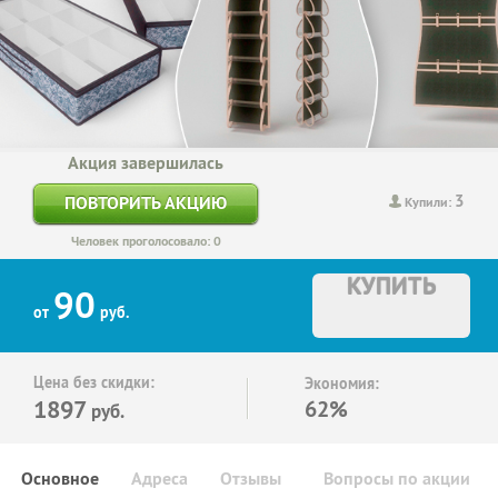
Акция завершилась
3
ПОВТОРИТЬ АКЦИЮ
Купили:
Человек проголосовало: 0
КУПИТЬ
90
от
руб.
Цена без скидки:
Экономия:
1897
62%
руб.
Основное
Адреса
Отзывы
Вопросы по акции