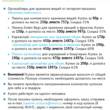
Органайзеры для хранения вещей от интернет-магазина
Аllwoman.nethouse.ru
Пакеты для компактного хранения вещей. Купон за
90р.
и
доплата на месте:
250р. вместо 757р.
Скидка 55%
Пакеты Green Bags для хранения овощей и фруктов. Купон
за
150р.
и доплата на месте:
300р. вместо 997р.
Скидка 55%
Каркасный
чемоданчик для хранения обуви
. Купон за
170р.
и доплата на месте:
450р. вместо 1487р.
Скидка 58%
-
Органайзер для сумок, колготок и мелочей
. Купон за
190р.
и доплата на месте:
450р. вместо 1597р.
Скидка 60%
Платье-органайзер
для украшений и бижутерии. Купон за
190р.
и доплата на месте:
470р. вместо 1497р.
Скидка 56%
Каркасный органайзер для обуви
. Купон за
200р.
и доплата
на месте:
530р. вместо 1897р.
Скидка 62%
Внимание!
Купон является первоначальным взносом от общей
стоимости. Полную стоимость необходимо доплатить на месте
Вы можете приобрести неограниченное количество купонов
для себя и в подарок
Купон действует на одного человека
После покупки купона, необходимо оформить заказ, отправив
на e-mail
creative_victoria@mail.ru
: номер и код купона (8
символов), Ф.И.О., адрес с индексом, свой контактный номер