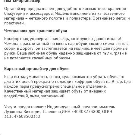
Платье-органайзер
Органайзер предназначен для удобного компактного хранения
бижутерии и аксессуаров. Модель выполнена из качественного
материала – нетканого полотна и полиэстера. Органайзер легок и
практичен.
Чемоданчик для хранения обуви
Комфортная, универсальная вещь, которую вы давно искали!
Чемодан, рассчитанный на шесть пар обуви, можно смело взять с
собой в дорогу: он застегивается на молнию, имеет две прочные
ручки. Ваша любимая обувь надежно защищена от пыли, грязи и
не потеряется случайным образом.
Каркасный органайзер для обуви
Если вы задумываетесь о том, куда компактно убрать обувь, то
для этих целей прекрасно подходит кофр для обуви на 9 пар. Для
каждой пары предусмотрено специальное отделение.
Качественный материал защищает обувь от внешних
воздействий, пыли, загрязнений.
Услуги предоставляет: Индивидуальный предприниматель
Лузянина Виктория Павловна,
ИНН 540408773800
, ОГРН
313547608500352