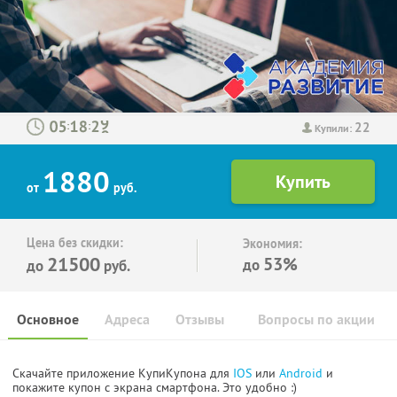
22
:
:
Купили:
1880
от
руб.
Цена без скидки:
Экономия:
21500
53%
до
до
руб.
Основное
Адреса
Отзывы
Вопросы по акции
Скачайте приложение КупиКупона для
IOS
или
Android
и
покажите купон с экрана смартфона. Это удобно :)