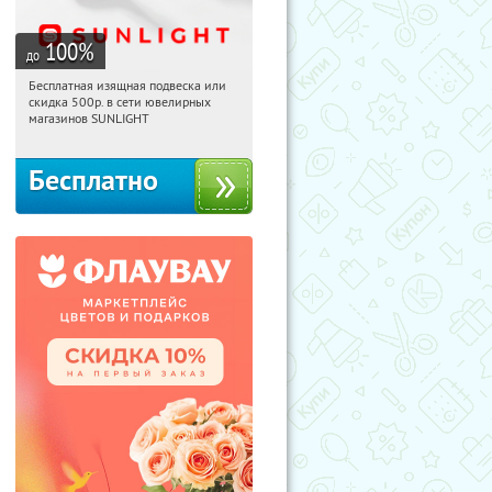
100
%
до
Бесплатная изящная подвеска или
08:18:25
Получили:
73
скидка 500р. в сети ювелирных
Россия
магазинов SUNLIGHT
Бесплатно