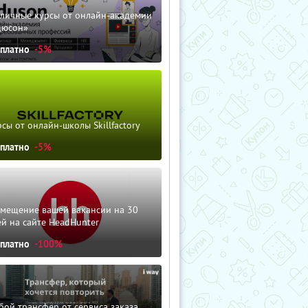
зличные курсы от онлайн-академии
дюсон»
сплатно
-5%
сы от онлайн-школы Skillfactory
сплатно
-5%
змещение вашей вакансии на 30
й на сайте HeadHunter
сплатно
-100%
ой трансфер от сервиса заказа