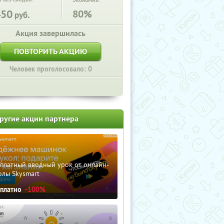
Экономия:
450
80%
руб.
Акция завершилась
ПОВТОРИТЬ АКЦИЮ
Человек проголосовало: 0
ругие акции партнера
сплатный вводный урок от онлайн-
олы Skysmart
сплатно
-100%