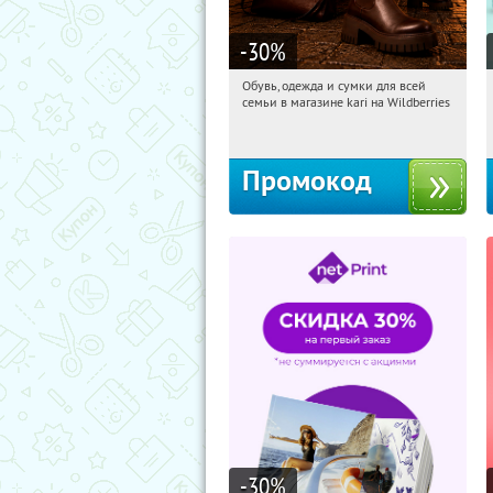
-30
%
Обувь, одежда и сумки для всей
08:18:25
Получили:
31
семьи в магазине kari на Wildberries
Россия
Промокод
-30
%