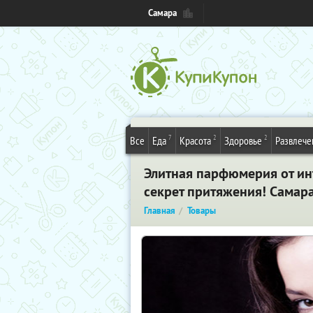
Самара
7
2
2
Все
Еда
Красота
Здоровье
Развлече
Элитная парфюмерия от ин
секрет притяжения! Самар
Главная
Товары