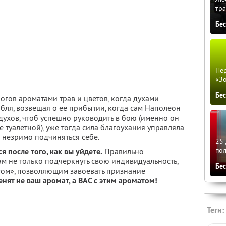
тра
Бе
Пер
«З
Бе
огов ароматами трав и цветов, когда духами
бля, возвещая о ее прибытии, когда сам Наполеон
духов, чтоб успешно руководить в бою (именно он
 туалетной), уже тогда сила благоухания управляла
о незримо подчиняться себе.
25 
по
ся после того, как вы уйдете.
Правильно
 не только подчеркнуть свою индивидуальность,
Бе
том», позволяющим завоевать признание
нят не ваш аромат, а ВАС с этим ароматом!
Теги: