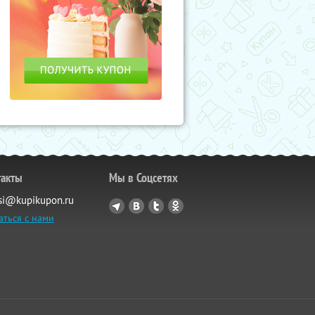
такты
Мы в Соцсетях
si@kupikupon.ru
аться с нами