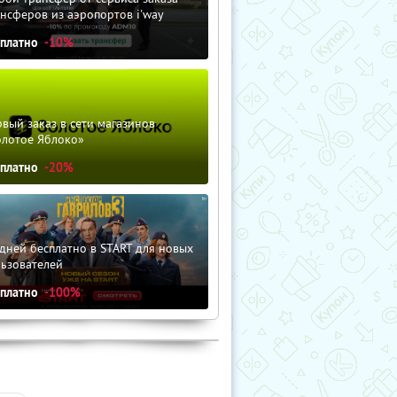
нсферов из аэропортов i'way
сплатно
-10%
вый заказ в сети магазинов
олотое Яблоко»
сплатно
-20%
дней бесплатно в START для новых
льзователей
сплатно
-100%