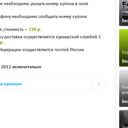
е необходимо указать номер купона в поле
Ра
«Э
ефону необходимо сообщить номер купона
Бе
, стоимость —
250 р.
ку доставка осуществляется курьерской службой 2
р.
Федерации осуществляется почтой России
Кур
Бе
я 2012 включительно
ся купоном
Ра
дне
Бе
Люб