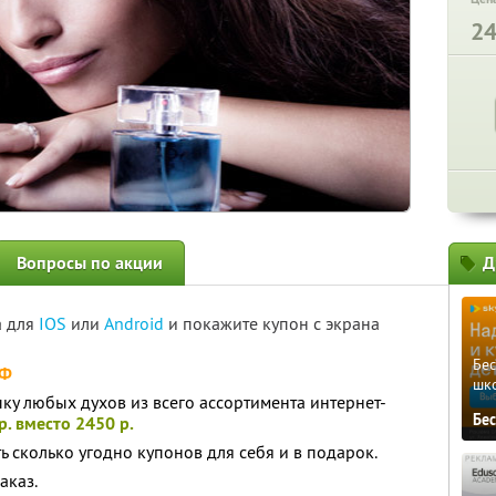
2
Вопросы по акции
Д
а для
IOS
или
Android
и покажите купон с экрана
Бе
РФ
шк
ку любых духов из всего ассортимента интернет-
Бе
р. вместо 2450 р.
ь сколько угодно купонов для себя и в подарок.
аказ.