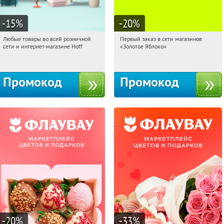
-15
%
-20
%
Любые товары во всей розничной
Первый заказ в сети магазинов
08:18:25
Получили:
83
08:18:25
Получи первым!
сети и интернет-магазине Hoff
«Золотое Яблоко»
Москва, 1-й Волоколамский проезд,
Россия
10с1
Промокод
Промокод
-20
%
-33
%