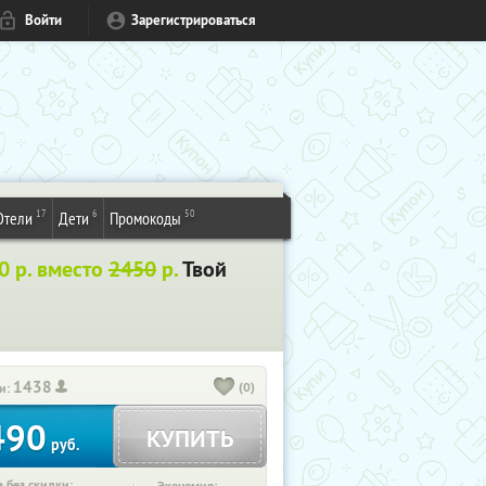
Войти
Зарегистрироваться
17
6
50
Отели
Дети
Промокоды
0 р. вместо
2450
р.
Твой
1438
(0)
и:
490
КУПИТЬ
руб.
 без скидки: