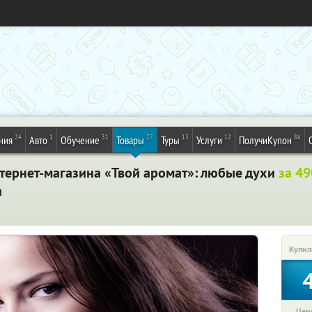
24
1
31
27
13
12
86
ния
Авто
Обучение
Товары
Туры
Услуги
ПолучиКупон
тернет-магазина «Твой аромат»: любые духи
за 49
а
Купил
Цена