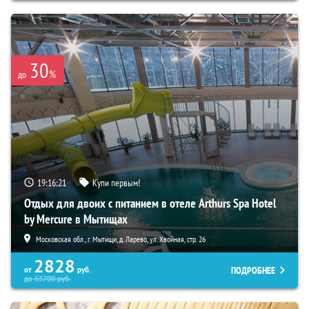
30
%
до
19:16:20
Купи первым!
Отдых для двоих с питанием в отеле Arthurs Spa Hotel
by Mercure в Мытищах
Московская обл., г. Мытищи, д. Ларево, ул. Хвойная, стр. 26
2828
ПОДРОБНЕЕ
от
руб.
до
65700
руб.