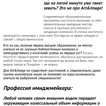
где на пятой минуте уже тянет
зевать? Это не про Art&Image!
Современные образовательные
программы института включают в себя
увлекательные выездные мастер-
классы в крупные российские и
западные компании. В стенах института
проводятся семинары с участием Топ-персон в сфере имиджа и
связей с общественностью.
Кто из нас, получая первое высшее образование, не мечтал
учиться не по скучным библиотечным книжкам, а
непосредственно у носителей успеха, из первых уст?
Кстати,
Институт предоставляет возможность обучаться дистанционно, из
любой точки мира. Так что покоряете вы волны на Бали, или
вышли замуж в Лондоне — не важно.
Для Art&Image не существует расстояний, а следовательно, даже
тысячи километров никак не повлияют на вашу возможность
учиться по выбранной специальности!
Профессия имиджмейкера:
Любой человек своим внешним видом передает
окружающим колоссальный объем информации о