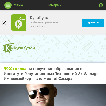
Меню
Самара
КупиКупон
Мобильное приложение
Загрузить
ещё удобнее
99% скидка
на получение образования в
Институте Репутационных Технологий Art&Image.
Имиджмейкер — это модно! Самара