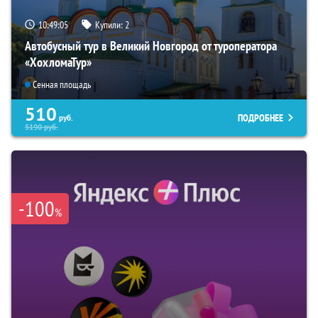
10:49:04
Купили:
2
Автобусный тур в Великий Новгород от туроператора
«ХохломаТур»
Сенная площадь
510
ПОДРОБНЕЕ
руб.
5190
руб.
-100
%