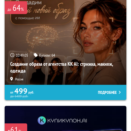
64
%
до
10:49:04
Купили:
64
Создание образа от агентства KK AI: стрижка, макияж,
одежда
Россия
499
ПОДРОБНЕЕ
от
руб.
до
6400
руб.
-61