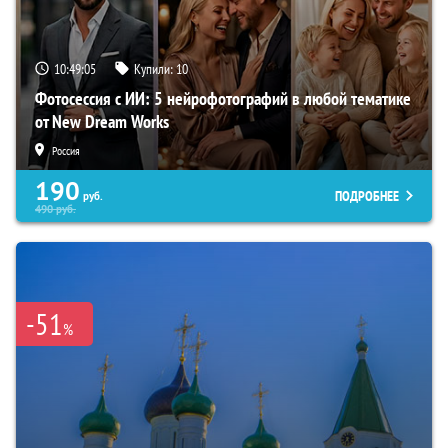
10:49:04
Купили:
10
Фотосессия с ИИ: 5 нейрофотографий в любой тематике
от New Dream Works
Россия
190
ПОДРОБНЕЕ
руб.
490
руб.
-51
%