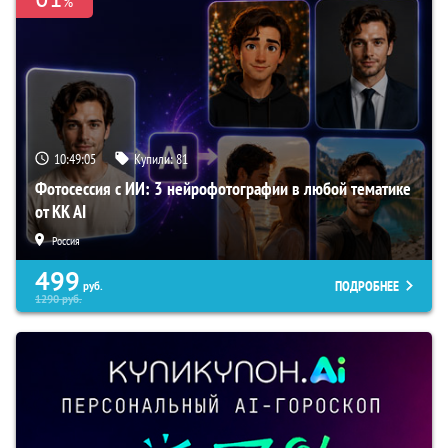
%
10:49:04
Купили:
81
Фотосессия с ИИ: 3 нейрофотографии в любой тематике
от KK AI
Россия
499
ПОДРОБНЕЕ
руб.
1290
руб.