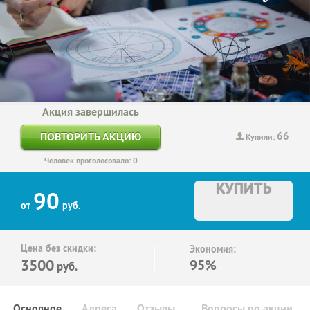
Акция завершилась
66
ПОВТОРИТЬ АКЦИЮ
Купили:
Человек проголосовало: 0
КУПИТЬ
90
от
руб.
Цена без скидки:
Экономия:
3500
95%
руб.
Основное
Адреса
Отзывы
Вопросы по акции