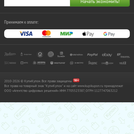
Принимаем к оплате:
2010-2026 © КупиКупон. Все права защищены.
Все права на товарный знак "КупиКупон" и на сайт www.kupikupon.ru принадлежат
OOO «Агентство цифровых решений» ИНН 7705523387, ОГРН 1127747063212