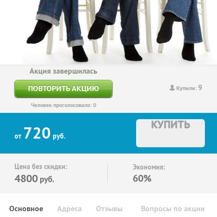
Акция завершилась
9
ПОВТОРИТЬ АКЦИЮ
Купили:
Человек проголосовало: 0
КУПИТЬ
720
от
руб.
Цена без скидки:
Экономия:
4800
60%
руб.
Основное
Адреса
Отзывы
Вопросы по акции