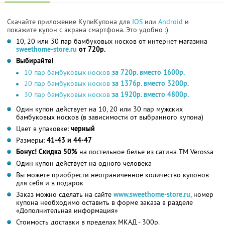
Скачайте приложение КупиКупона для
IOS
или
Android
и
покажите купон с экрана смартфона. Это удобно :)
10, 20 или 30 пар бамбуковых носков от интернет-магазина
sweethome-store.ru
от 720р.
Выбирайте!
10 пар бамбуковых носков
за 720р. вместо 1600р.
20 пар бамбуковых носков
за 1376р. вместо 3200р.
30 пар бамбуковых носков
за 1920р. вместо 4800р.
Один купон действует на 10, 20 или 30 пар мужских
бамбуковых носков (в зависимости от выбранного купона)
Цвет в упаковке:
черный
Размеры:
41-43 и 44-47
Бонус! Скидка 50%
на постельное белье из сатина ТМ Verossa
Один купон действует на одного человека
Вы можете приобрести неограниченное количество купонов
для себя и в подарок
Заказ можно сделать на сайте
www.sweethome-store.ru
, номер
купона необходимо оставить в форме заказа в разделе
«Дополнительная информация»
Стоимость доставки в пределах МКАД - 300р.