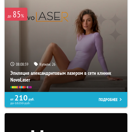
85
%
до
08:08:58
Купили:
26
Эпиляция александритовым лазером в сети клиник
NovoLaser
210
ПОДРОБНЕЕ
от
руб.
до
18250
руб.