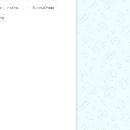
жда и обувь
ПолучиКупон
уги