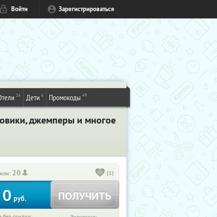
Войти
Зарегистрироваться
16
6
49
Отели
Дети
Промокоды
ховики, джемперы и многое
20
(1)
или:
0
ПОЛУЧИТЬ
руб.
 без скидки: