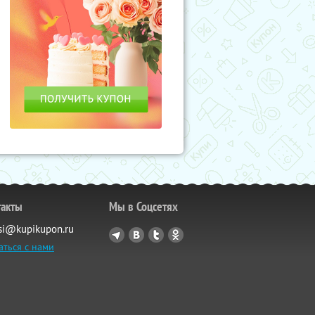
такты
Мы в Соцсетях
si@kupikupon.ru
аться с нами