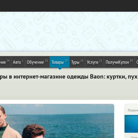
24
1
31
27
13
12
85
ния
Авто
Обучение
Товары
Туры
Услуги
ПолучиКупон
ры в интернет-магазине одежды Baon: куртки, пу
Получ
Цена