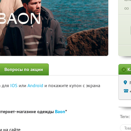
∞
Вопросы по акции
К
а для
IOS
или
Android
и покажите купон с экрана
нтернет-магазине одежды
Baon
*
Теги:
Тов
и на сайте