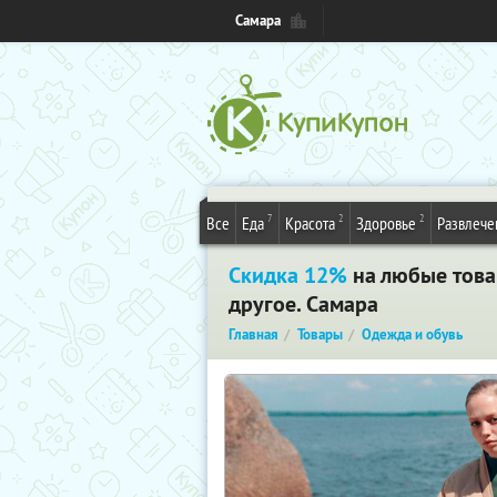
Самара
7
2
2
Все
Еда
Красота
Здоровье
Развлече
Скидка 12%
на любые това
другое. Самара
Главная
Товары
Одежда и обувь