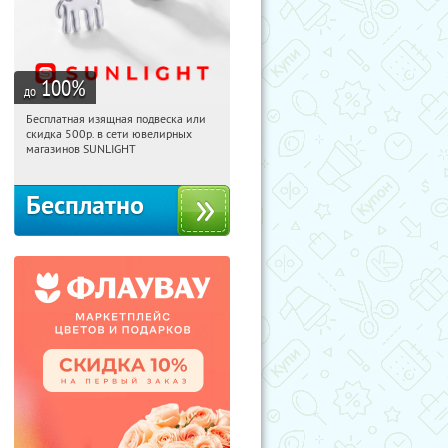
100
%
до
Бесплатная изящная подвеска или
10:07:38
Получили:
74
скидка 500р. в сети ювелирных
Россия
магазинов SUNLIGHT
Бесплатно