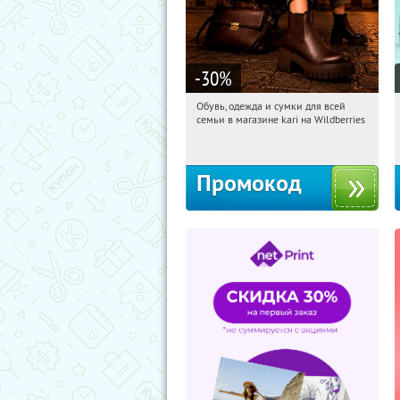
-30
%
Обувь, одежда и сумки для всей
10:07:38
Получили:
32
семьи в магазине kari на Wildberries
Россия
Промокод