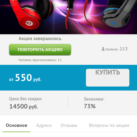
Акция завершилась
213
ПОВТОРИТЬ АКЦИЮ
Купили:
Человек проголосовало: 12
КУПИТЬ
550
от
руб.
Цена без скидки:
Экономия:
14500
73%
руб.
Основное
Адреса
Отзывы
Вопросы по акции