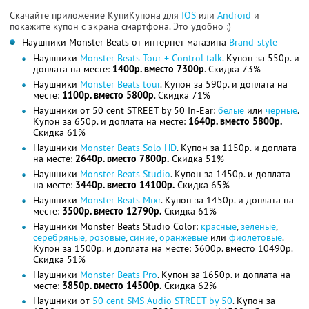
Скачайте приложение КупиКупона для
IOS
или
Android
и
покажите купон с экрана смартфона. Это удобно :)
Наушники Monster Beats от интернет-магазина
Brand-style
Наушники
Monster Beats Tour + Control talk
. Купон за 550р. и
доплата на месте:
1400р. вместо 7300р
. Скидка 73%
Наушники
Monster Beats tour
. Купон за 590р. и доплата на
месте:
1100р. вместо 5800р
. Скидка 71%
Наушники от 50 cent STREET by 50 In-Ear:
белые
или
черные
.
Купон за 650р. и доплата на месте:
1640р. вместо 5800р.
Скидка 61%
Наушники
Monster Beats Solo HD
. Купон за 1150р. и доплата
на месте:
2640р. вместо 7800р.
Скидка 51%
Наушники
Monster Beats Studio
. Купон за 1450р. и доплата
на месте:
3440р. вместо 14100р.
Скидка 65%
Наушники
Monster Beats Mixr
. Купон за 1450р. и доплата на
месте:
3500р. вместо 12790р.
Скидка 61%
Наушники Monster Beats Studio Color:
красные
,
зеленые
,
серебряные
,
розовые
,
синие
,
оранжевые
или
фиолетовые
.
Купон за 1500р. и доплата на месте: 3600р. вместо 10490р.
Скидка 51%
Наушники
Monster Beats Pro
. Купон за 1650р. и доплата на
месте:
3850р. вместо 14500р.
Скидка 62%
Наушники от
50 cent SMS Audio STREET by 50
. Купон за