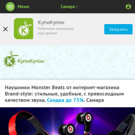
Меню
Самара
КупиКупон
Мобильное приложение
Загрузить
ещё удобнее
Наушники Monster Beats от интернет-магазина
Brand-style: стильные, удобные, с превосходным
качеством звука.
Скидка до 73%
. Самара