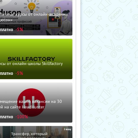
зличные курсы от онлайн-академии
дюсон»
сплатно
-5%
сы от онлайн-школы Skillfactory
сплатно
-5%
змещение вашей вакансии на 30
й на сайте HeadHunter
сплатно
-100%