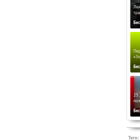
Люб
тра
Бе
Пер
«З
Бе
25 
по
Бе
Теги: