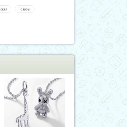
ская
Товары