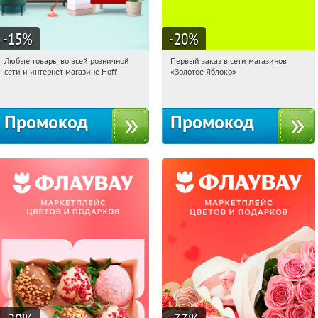
-15
%
-20
%
Любые товары во всей розничной
Первый заказ в сети магазинов
20:44:32
Получили:
83
20:44:32
Получи первым!
сети и интернет-магазине Hoff
«Золотое Яблоко»
Москва, 1-й Волоколамский проезд,
Россия
10с1
Промокод
Промокод