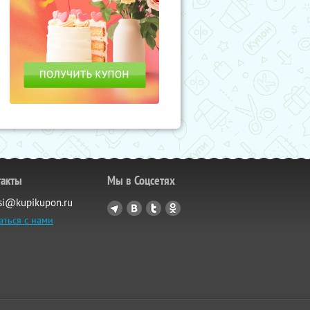
такты
Мы в Соцсетях
si@kupikupon.ru
аться с нами