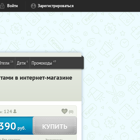
Войти
Зарегистрироваться
16
6
49
Отели
Дети
Промокоды
тами в интернет-магазине
124
(0)
и:
390
КУПИТЬ
руб.
 без скидки: