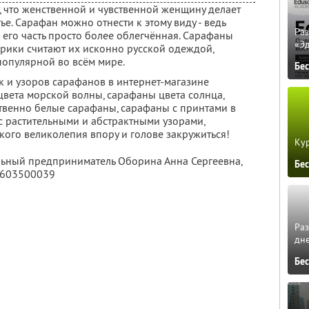
т, что женственной и чувственной женщину делает
ье. Сарафан можно отнести к этому виду - ведь
Ра
я его часть просто более облегчённая. Сарафаны
«Э
орики считают их исконно русской одеждой,
популярной во всём мире.
Бе
 и узоров сарафанов в интернет-магазине
цвета морской волны, сарафаны цвета солнца,
ственно белые сарафаны, сарафаны с принтами в
с растительными и абстрактными узорами,
акого великолепия впору и голове закружиться!
Кур
льный предприниматель Оборина Анна Сергеевна,
Бе
0603500039
Ра
дне
Бе