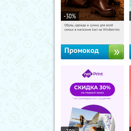
-30
%
Обувь, одежда и сумки для всей
20:44:32
Получи первым!
семьи в магазине kari на Wildberries
Россия
Промокод