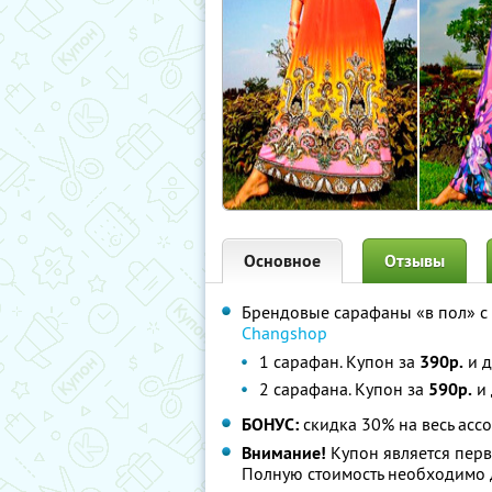
Основное
Отзывы
Брендовые сарафаны «в пол» с
Changshop
1 сарафан. Купон за
390р.
и д
2 сарафана. Купон за
590р.
и 
БОНУС:
скидка 30% на весь асс
Внимание!
Купон является перв
Полную стоимость необходимо д