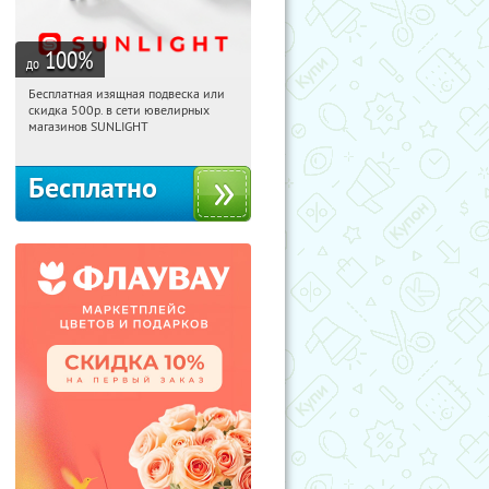
100
%
до
Бесплатная изящная подвеска или
20:44:32
Получили:
73
скидка 500р. в сети ювелирных
Россия
магазинов SUNLIGHT
Бесплатно