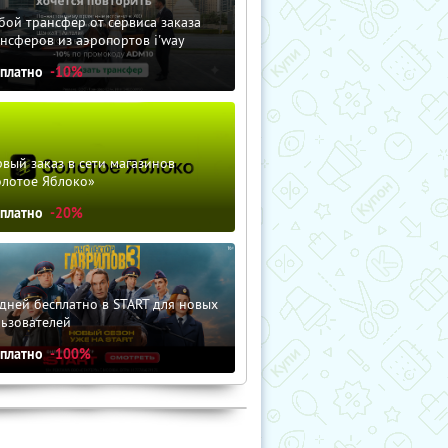
ой трансфер от сервиса заказа
нсферов из аэропортов i'way
сплатно
-10%
вый заказ в сети магазинов
олотое Яблоко»
сплатно
-20%
дней бесплатно в START для новых
льзователей
сплатно
-100%