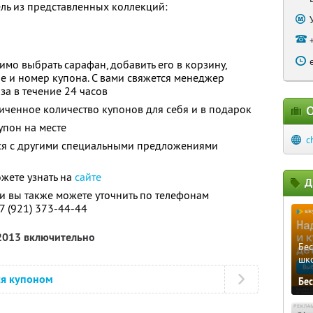
ль из представленных коллекций:
мо выбрать сарафан, добавить его в корзину,
е и номер купона. С вами свяжется менеджер
а в течение 24 часов
ченное количество купонов для себя и в подарок
О
упон на месте
c
тся с другими специальными предложениями
ожете узнать на
сайте
Д
 вы также можете уточнить по телефонам
7 (921) 373-44-44
 2013 включительно
Бе
шк
ся купоном
Бе