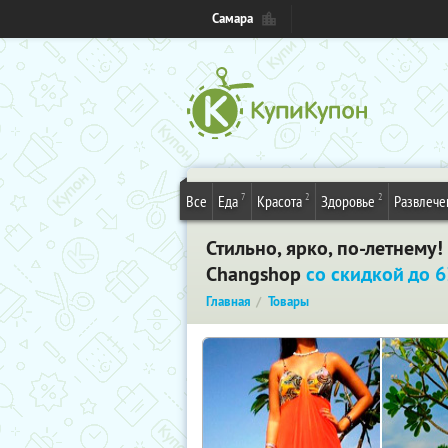
Самара
7
2
2
Все
Еда
Красота
Здоровье
Развлече
Стильно, ярко, по-летнем
Changshop
со скидкой до 
Главная
Товары