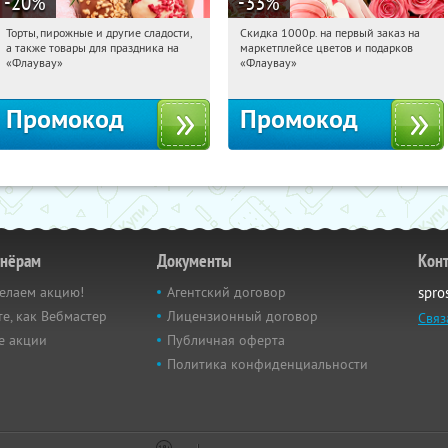
-20
%
-33
%
Торты, пирожные и другие сладости,
Скидка 1000р. на первый заказ на
20:44:32
Получили:
6
20:44:32
Получили:
18
а также товары для праздника на
маркетплейсе цветов и подарков
Россия
Россия
«Флаувау»
«Флаувау»
Промокод
Промокод
тнёрам
Документы
Кон
елаем акцию!
Агентский договор
spro
е, как Вебмастер
Лицензионный договор
Связ
е акции
Публичная оферта
Политика конфиденциальности