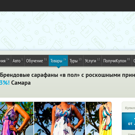
24
1
31
26
13
12
85
ния
Авто
Обучение
Товары
Туры
Услуги
ПолучиКупон
у! Брендовые сарафаны «в пол» с роскошными прин
63%!
Самара
Купил
от
Цена