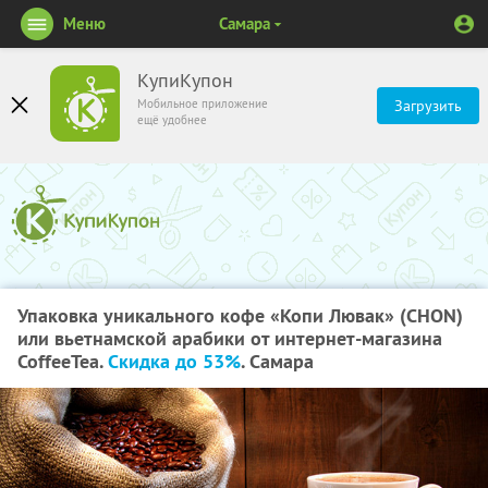
Меню
Самара
КупиКупон
Мобильное приложение
Загрузить
ещё удобнее
Упаковка уникального кофе «Копи Лювак» (CHON)
или вьетнамской арабики от интернет-магазина
CoffeeTea.
Скидка до 53%
. Самара