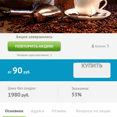
Акция завершилась
5
ПОВТОРИТЬ АКЦИЮ
Купили:
Человек проголосовало: 1
КУПИТЬ
90
от
руб.
Цена без скидки:
Экономия:
1980
53%
руб.
Основное
Адреса
Отзывы
Вопросы по акции