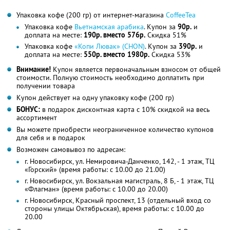
Упаковка кофе (200 гр) от интернет-магазина
CoffeeTea
Упаковка кофе
Вьетнамская арабика
. Купон за
90р.
и
доплата на месте:
190р. вместо 576р.
Скидка 51%
Упаковка кофе
«Копи Лювак» (CHON)
. Купон за
390р.
и
доплата на месте:
550р. вместо 1980р.
Скидка 53%
Внимание!
Купон является первоначальным взносом от общей
стоимости. Полную стоимость необходимо доплатить при
получении товара
Купон действует на одну упаковку кофе (200 гр)
БОНУС:
в подарок дисконтная карта с 10% скидкой на весь
ассортимент
Вы можете приобрести неограниченное количество купонов
для себя и в подарок
Возможен самовывоз по адресам:
г. Новосибирск, ул. Немировича-Данченко, 142, - 1 этаж, ТЦ
«Горский» (время работы: с 10.00 до 21.00)
г. Новосибирск, ул. Вокзальная магистраль, 8 Б, - 1 этаж, ТЦ
«Флагман» (время работы: с 10.00 до 20.00)
г. Новосибирск, Красный проспект, 13 (отдельный вход со
стороны улицы Октябрьская), время работы: с 10.00 до
20.00