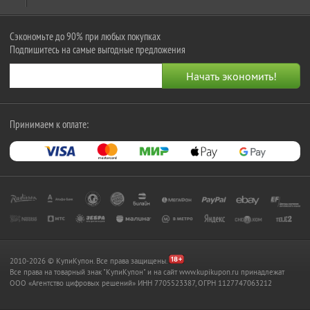
Сэкономьте до 90% при любых покупках
Подпишитесь на самые выгодные предложения
Принимаем к оплате:
2010-2026 © КупиКупон. Все права защищены.
Все права на товарный знак "КупиКупон" и на сайт www.kupikupon.ru принадлежат
OOO «Агентство цифровых решений» ИНН 7705523387, ОГРН 1127747063212