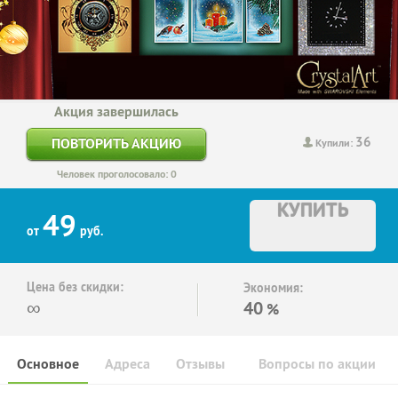
Акция завершилась
36
ПОВТОРИТЬ АКЦИЮ
Купили:
Человек проголосовало: 0
КУПИТЬ
49
от
руб.
Цена без скидки:
Экономия:
∞
40
%
Основное
Адреса
Отзывы
Вопросы по акции