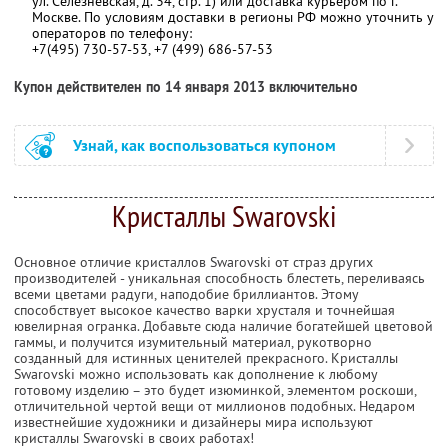
ул. Селезневская, д. 34, стр. 1) или доставка курьером по г.
Москве. По условиям доставки в регионы РФ можно уточнить у
операторов по телефону:
+7(495) 730-57-53, +7 (499) 686-57-53
Купон действителен по 14 января 2013 включительно
Узнай, как воспользоваться купоном
Кристаллы Swarovski
Основное отличие кристаллов Swarovski от страз других
производителей - уникальная способность блестеть, переливаясь
всеми цветами радуги, наподобие бриллиантов. Этому
способствует высокое качество варки хрусталя и точнейшая
ювелирная огранка. Добавьте сюда наличие богатейшей цветовой
гаммы, и получится изумительный материал, рукотворно
созданный для истинных ценителей прекрасного. Кристаллы
Swarovski можно использовать как дополнение к любому
готовому изделию – это будет изюминкой, элементом роскоши,
отличительной чертой вещи от миллионов подобных. Недаром
известнейшие художники и дизайнеры мира используют
кристаллы Swarovski в своих работах!