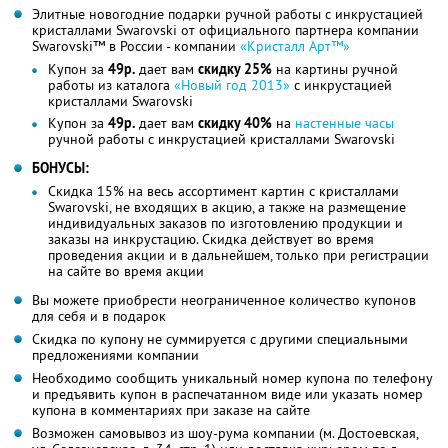
Элитные новогодние подарки ручной работы с инкрустацией
кристаллами Swarovski от официального партнера компании
Swarovski™ в России - компании
«Кристалл Арт™»
Купон за
49р.
дает вам
скидку 25%
на картины ручной
работы из каталога
«Новый год 2013»
с инкрустацией
кристаллами Swarovski
Купон за
49р.
дает вам
скидку 40%
на
настенные часы
ручной работы с инкрустацией кристаллами Swarovski
БОНУСЫ:
Скидка 15% на весь ассортимент картин с кристаллами
Swarovski, не входящих в акцию, а также на размещение
индивидуальных заказов по изготовлению продукции и
заказы на инкрустацию. Скидка действует во время
проведения акции и в дальнейшем, только при регистрации
на сайте во время акции
Вы можете приобрести неограниченное количество купонов
для себя и в подарок
Скидка по купону не суммируется с другими специальными
предложениями компании
Необходимо сообщить уникальный номер купона по телефону
и предъявить купон в распечатанном виде или указать номер
купона в комментариях при заказе на сайте
Возможен самовывоз из шоу-рума компании (м. Достоевская,