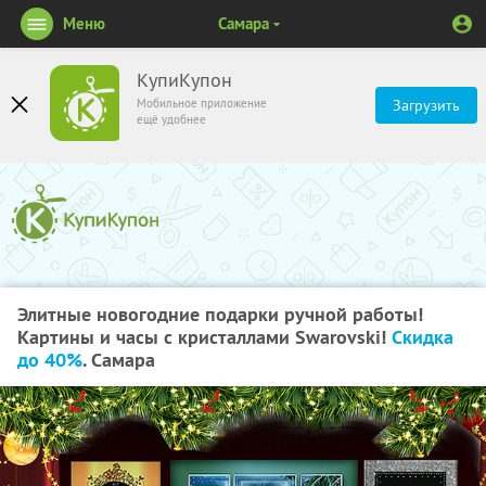
Меню
Самара
КупиКупон
Мобильное приложение
Загрузить
ещё удобнее
Элитные новогодние подарки ручной работы!
Картины и часы с кристаллами Swarovski!
Скидка
до 40%
. Самара