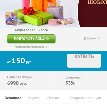
Акция завершилась
8
ПОВТОРИТЬ АКЦИЮ
Купили:
Человек проголосовало: 0
КУПИТЬ
150
от
руб.
Цена без скидки:
Экономия:
6990
53%
руб.
Основное
Адреса
Отзывы
Вопросы по акции