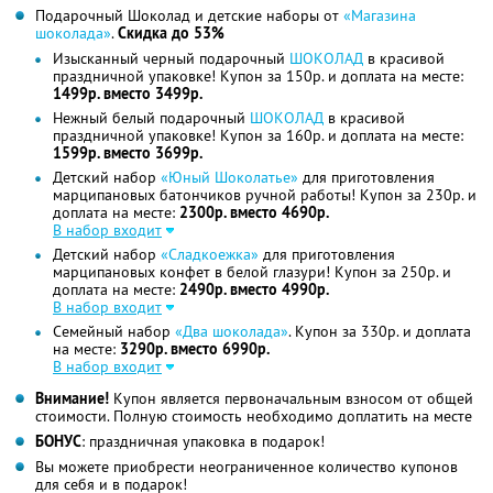
Подарочный Шоколад и детские наборы от
«Магазина
шоколада»
.
Скидка до 53%
Изысканный черный подарочный
ШОКОЛАД
в красивой
праздничной упаковке! Купон за 150р. и доплата на месте:
1499р. вместо 3499р.
Нежный белый подарочный
ШОКОЛАД
в красивой
праздничной упаковке! Купон за 160р. и доплата на месте:
1599р. вместо 3699р.
Детский набор
«Юный Шоколатье»
для приготовления
марципановых батончиков ручной работы! Купон за 230р. и
доплата на месте:
2300р. вместо 4690р.
В набор входит
Детский набор
«Сладкоежка»
для приготовления
марципановых конфет в белой глазури! Купон за 250р. и
доплата на месте:
2490р. вместо 4990р.
В набор входит
Семейный набор
«Два шоколада»
. Купон за 330р. и доплата
на месте:
3290р. вместо 6990р.
В набор входит
Внимание!
Купон является первоначальным взносом от общей
стоимости. Полную стоимость необходимо доплатить на месте
БОНУС
: праздничная упаковка в подарок!
Вы можете приобрести неограниченное количество купонов
для себя и в подарок!