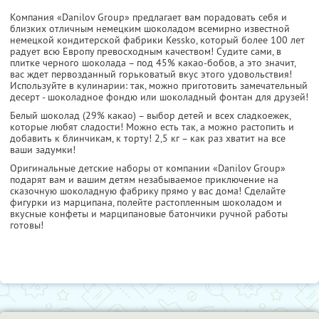
Компания «Danilov Group» предлагает вам порадовать себя и
близких отличным немецким шоколадом всемирно известной
немецкой кондитерской фабрики Kessko, который более 100 лет
радует всю Европу превосходным качеством! Судите сами, в
плитке черного шоколада – под 45% какао-бобов, а это значит,
вас ждет первозданный горьковатый вкус этого удовольствия!
Используйте в кулинарии: так, можно приготовить замечательный
десерт - шоколадное фондю или шоколадный фонтан для друзей!
Белый шоколад (29% какао) – выбор детей и всех сладкоежек,
которые любят сладости! Можно есть так, а можно растопить и
добавить к блинчикам, к торту! 2,5 кг – как раз хватит на все
ваши задумки!
Оригинальные детские наборы от компании «Danilov Group»
подарят вам и вашим детям незабываемое приключение на
сказочную шоколадную фабрику прямо у вас дома! Сделайте
фигурки из марципана, полейте растопленным шоколадом и
вкусные конфеты и марципановые батончики ручной работы
готовы!