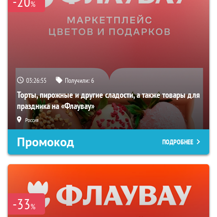
-20
%
03:26:54
Получили:
6
Торты, пирожные и другие сладости, а также товары для
праздника на «Флаувау»
Россия
Промокод
ПОДРОБНЕЕ
-33
%