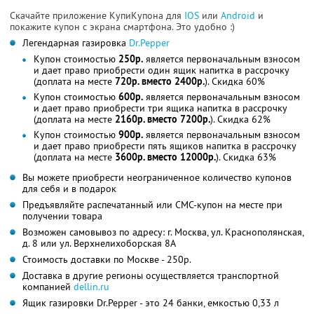
Скачайте приложение КупиКупона для
IOS
или
Android
и
покажите купон с экрана смартфона. Это удобно :)
Легендарная газировка
Dr.Pepper
Купон стоимостью
250р.
является первоначальным взносом
и дает право приобрести один ящик напитка в рассрочку
(доплата на месте
720р. вместо 2400р.
). Скидка 60%
Купон стоимостью
600р.
является первоначальным взносом
и дает право приобрести три ящика напитка в рассрочку
(доплата на месте
2160р. вместо 7200р.
). Скидка 62%
Купон стоимостью
900р.
является первоначальным взносом
и дает право приобрести пять ящиков напитка в рассрочку
(доплата на месте
3600р. вместо 12000р.
). Скидка 63%
Вы можете приобрести неограниченное количество купонов
для себя и в подарок
Предъявляйте распечатанный или СМС-купон на месте при
получении товара
Возможен самовывоз по адресу: г. Москва, ул. Краснополянская,
д. 8 или ул. Верхнелихоборская 8А
Стоимость доставки по Москве - 250р.
Доставка в другие регионы осуществляется транспортной
компанией
dellin.ru
Ящик газировки Dr.Pepper - это 24 банки, емкостью 0,33 л