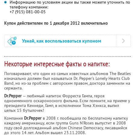
Информацию по условиям акции вы также можете уточнить по
телефону компании:
+7 (915) 081-00-05
Купон действителен по 1 декабря 2012 включительно
Узнай, как воспользоваться купоном
Некоторые интересные факты о напитке:
Поговаривают, что один из самых известных альбомов The Beatles
изначально должен был называться Dr. Pepper’s Lonely Hearts Club
Band, но из-за проблем с авторским правом, доктора заменили на
сержанта.
Dr.Pepper
— любимый напиток Форреста Гампа, героя
одноименного оскароносного фильма. Если помните, на приеме у
президента Кеннеди, Гамп, в исполнении Тома Хэнкса, выпил
целых 15 бутылочек!
Компания
Dr.Pepper
в 2008 г. пообещала по бесплатному напитку
каждому американцу, если группа Guns N’Roses выпустит в 2008
году свой долгожданный альбом Chinese Democracy, писавшийся
до этого 14 лет. Альбом вышел 23.11.2008.