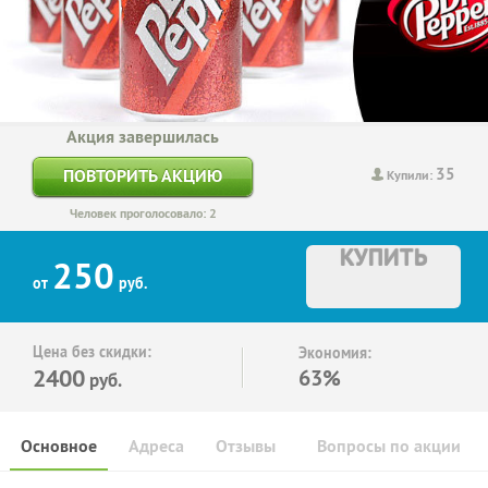
Акция завершилась
35
ПОВТОРИТЬ АКЦИЮ
Купили:
Человек проголосовало: 2
КУПИТЬ
250
от
руб.
Цена без скидки:
Экономия:
2400
63%
руб.
Основное
Адреса
Отзывы
Вопросы по акции