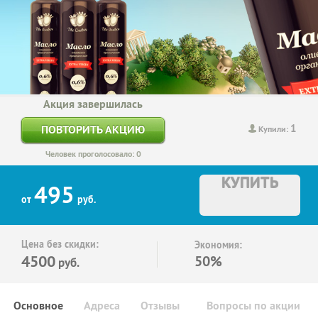
Акция завершилась
1
ПОВТОРИТЬ АКЦИЮ
Купили:
Человек проголосовало: 0
КУПИТЬ
495
от
руб.
Цена без скидки:
Экономия:
4500
50%
руб.
Основное
Адреса
Отзывы
Вопросы по акции