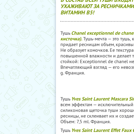
УХАЖИВАЮТ ЗА РЕСНИЧКАМИ:
ВИТАМИН В5!
Тушь
Chanel exceptionnel de chane
кисточка).
Тушь-мечта — это тушь,
придает ресницам объем, красивый
Не образует комочков. Ее текстур
повышенной влажности и делает 
стойкой: Exceptionnel de chanel не
Впечатляющий взгляд — его невоз
g. Франция.
Тушь
Yves Saint Laurent Mascara S
всем эффектам — исключительный 
силиконовая
щеточка туши хорош
ресницы, не склеивает их и созда
Объем: 7,5 ml. Франция.
Тушь
Yves Saint Laurent Effet Faux