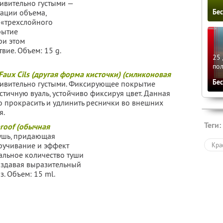
дивительно густыми —
Бе
ации объе­ма,
«тре­хслойного
рытие
ри этом
вие. Объем: 15 g.
25 
по
t Faux Cils (другая форма кисточки) (силиконовая
Бе
дивительно густыми. Фикси­рующее покрытие
тичную вуаль, устойчиво фикси­руя цвет. Данная
 прокрасить и удлинить реснички во внешних
я.
Теги:
proof (обычная
ушь, придающая
ручивание и эффект
Кра
альное количество туши
оздавая выразительный
. Объем: 15 ml.