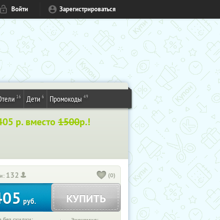
Войти
Зарегистрироваться
16
6
49
Отели
Дети
Промокоды
405 р. вместо
1500
р.!
132
(0)
и:
405
КУПИТЬ
руб.
 без скидки: