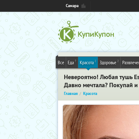
Самара
7
2
2
Все
Еда
Красота
Здоровье
Развлече
Невероятно! Любая тушь Est
Давно мечтала? Покупай и
Главная
Красота