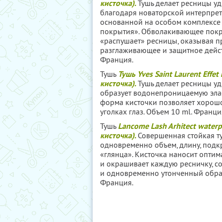
кисточка).
Тушь дела­ет ресницы у
бла­годаря новаторской интерпрет
основанной на особом комплексе 
покрытия». Обволаки­вающее пок
«распушает» ресницы, ока­зывая п
разглаживающее и защи­тное дейст
Франция.
Тушь
Тушь Yves Saint Laurent Effe
кисточка).
Тушь дела­ет ресницы у
образует водонепрони­цаемую элас
форма кисточки позволяет хорошо
уголках глаз. Объем 10 ml. Франци
Тушь
Lancome Lash Arhitect water
кисточка).
Совершенная стойкая т
одновременно объем, длину, подк
«глянца». Кисточка наносит оптим
и окрашивает каждую ресничку, с
и одновременно утонченный образ
Франция.