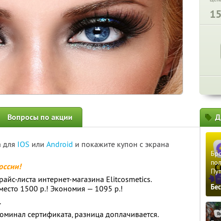
1
Вопросы по акции
Д
а для
IOS
или
Android
и покажите купон с экрана
Бро
пол
оссии!
Пу
айс-листа интернет-магазина Elitcosmetics.
Бе
место 1500 р.! Экономия — 1095 р.!
.
оминал сертификата, разница доплачивается.