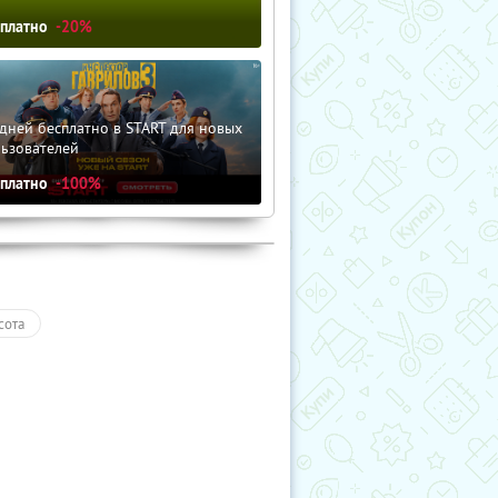
сплатно
-20%
дней бесплатно в START для новых
льзователей
сплатно
-100%
сота