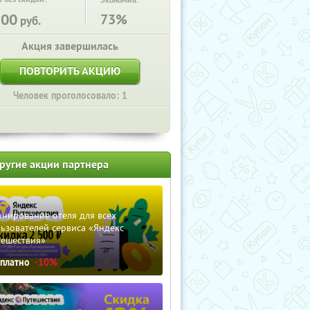
Экономия:
500
73%
руб.
Акция завершилась
ПОВТОРИТЬ АКЦИЮ
Человек проголосовало: 1
ругие акции партнера
нирование отеля для всех
ьзователей сервиса «Яндекс
тешествия»
сплатно
-10%