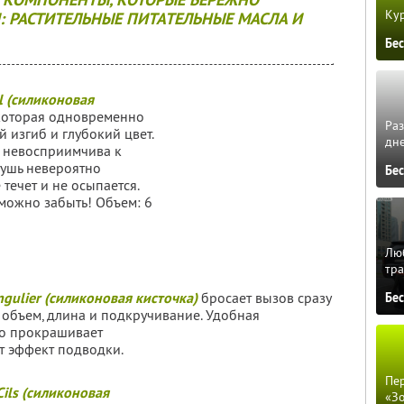
Кур
 РАСТИТЕЛЬНЫЕ ПИТАТЕЛЬНЫЕ МАСЛА И
Бе
l (силиконовая
 которая одновременно
Ра
 изгиб и глубокий цвет.
дне
а невосприимчива к
тушь невероятно
Бе
 течет и не осыпается.
можно забыть! Объем: 6
Люб
тра
ingulier (силиконовая кисточка)
бросает вызов сразу
Бе
объем, длина и подкручивание. Удобная
о прокрашивает
ет эффект подводки.
Пер
 Cils (силиконовая
«З