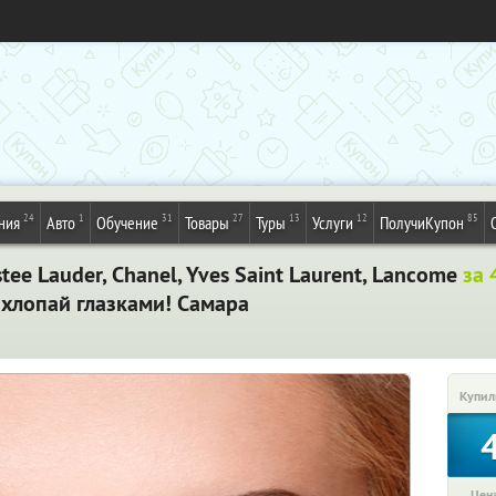
24
1
31
27
13
12
85
ния
Авто
Обучение
Товары
Туры
Услуги
ПолучиКупон
ee Lauder, Chanel, Yves Saint Laurent, Lancome
за 
 хлопай глазками! Самара
Купил
Цена