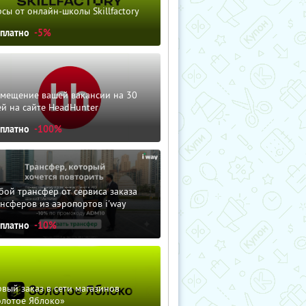
сы от онлайн-школы Skillfactory
сплатно
-5%
змещение вашей вакансии на 30
й на сайте HeadHunter
сплатно
-100%
ой трансфер от сервиса заказа
нсферов из аэропортов i'way
сплатно
-10%
вый заказ в сети магазинов
олотое Яблоко»