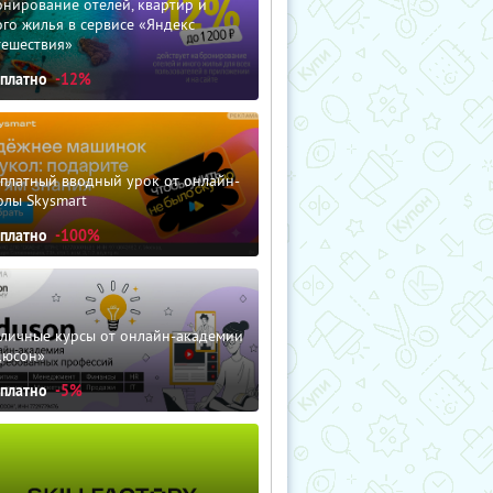
нирование отелей, квартир и
го жилья в сервисе «Яндекс
тешествия»
сплатно
-12%
сплатный вводный урок от онлайн-
олы Skysmart
сплатно
-100%
зличные курсы от онлайн-академии
дюсон»
сплатно
-5%