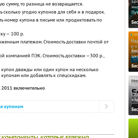
Бро
ю сумму, то разница не возвращается.
ино
ь сколько угодно купонов для себя и в подарок.
Пу
ь номер купона в письме или продиктовать по
Бе
ку — 100 р.
оженным платежом. Стоимость доставки почтой от
Бе
ой компанией ПЭК. Стоимость доставки —300 р.,
шк
Бе
 купон дважды или один купон на несколько
 купонам или добавлять к спецскидкам.
я 2011 включительно
Ра
«Э
ся купоном
Бе
Т КОМПОНЕНТЫ, КОТОРЫЕ БЕРЕЖНО