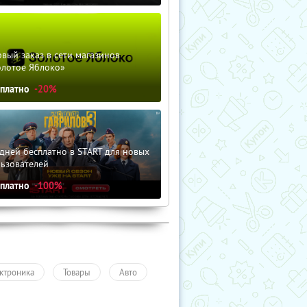
вый заказ в сети магазинов
олотое Яблоко»
сплатно
-20%
дней бесплатно в START для новых
льзователей
сплатно
-100%
ктроника
Товары
Авто