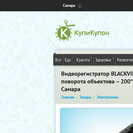
Самара
7
2
2
Все
Еда
Красота
Здоровье
Развлече
Видеорегистратор BLACKVIE
поворота объектива – 200°
Самара
Главная
Товары
Электроника