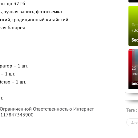
ты до 32 Гб
, ручная запись, фотосъемка
усский, традиционный китайский
Пер
вая батарея
«З
Бе
атор – 1 шт.
25 
– 1 шт.
по
ство – 1 шт.
Бе
т.
с Ограниченной Ответственностью Интернет
Теги:
 1117847343900
Эле