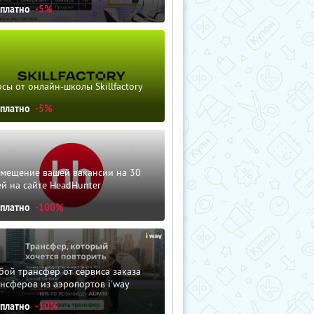
сплатно
-5%
сы от онлайн-школы Skillfactory
сплатно
-5%
змещение вашей вакансии на 30
й на сайте HeadHunter
сплатно
-100%
ой трансфер от сервиса заказа
нсферов из аэропортов i'way
сплатно
-10%