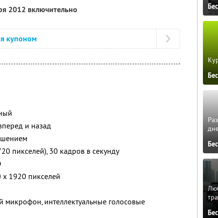
Бе
бря 2012 включительно
ся купоном
Кур
Бе
ьный
Ра
вперед и назад
дне
решением
Бе
20 пикселей), 30 кадров в секунду
D
 x 1920 пикселей
Люб
тра
й микрофон, интеллектуальные голосовые
Бе