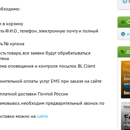
обходимо:
О
р в корзину
ь Ф.И.О., телефон, электронную почту и полный
e
ать № купона
Д
сть товара, все заявки будут обрабатываться
чтена
тема оповещения и контроля посылок BL Client
Бе
лнительной оплаты услуг EMS при заказе на сайте
шк
Бе
есплатной доставки Почтой России
самовывоз, необходим предварительный звонок по
доставки можно на
сайте
Ра
«Э