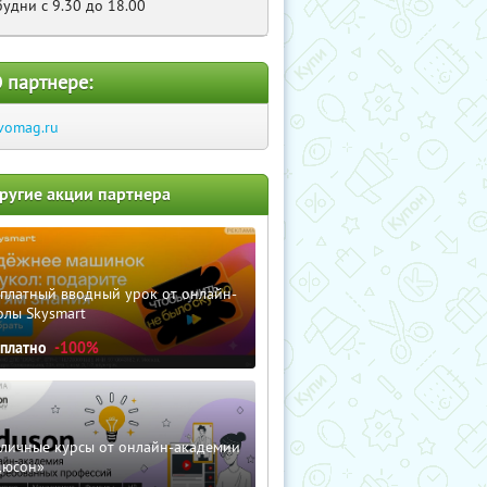
будни c 9.30 до 18.00
 партнере:
vomag.ru
ругие акции партнера
сплатный вводный урок от онлайн-
олы Skysmart
сплатно
-100%
зличные курсы от онлайн-академии
дюсон»