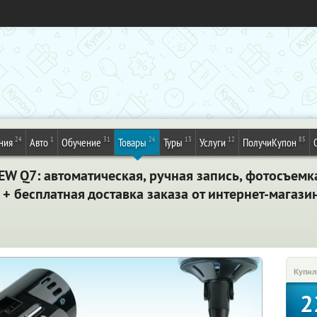
24
1
31
26
13
12
85
ния
Авто
Обучение
Товары
Туры
Услуги
ПолучиКупон
W Q7: автоматическая, ручная запись, фотосъемка,
 + бесплатная доставка заказа от интернет-магаз
Купил
2