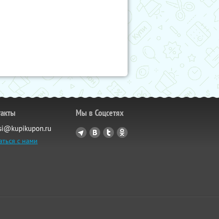
такты
Мы в Соцсетях
si@kupikupon.ru
аться с нами