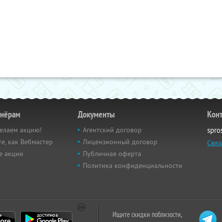
тнёрам
Документы
Кон
елаем акцию!
Агентский договор
spro
е, как Вебмастер
Лицензионный договор
Связ
е акции
Публичная оферта
Политика конфиденциальности
Ищите скидки поблизости,