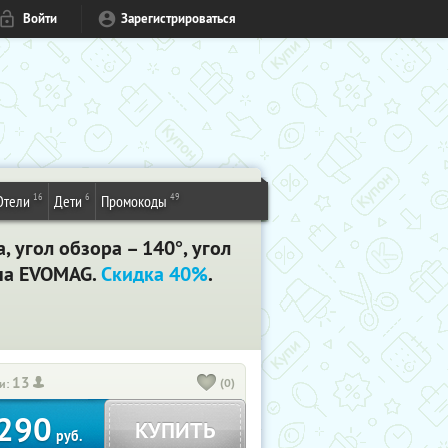
Войти
Зарегистрироваться
16
6
49
Отели
Дети
Промокоды
 угол обзора – 140°, угол
ина EVOMAG.
Скидка 40%
.
13
(0)
и:
290
КУПИТЬ
руб.