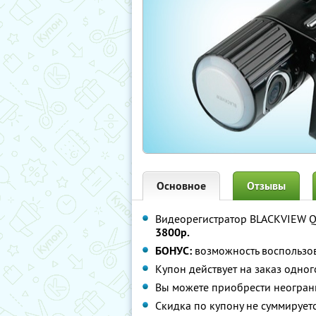
Основное
Отзывы
Видеорегистратор BLACKVIEW Q
3800р.
БОНУС:
возможность воспользов
Купон действует на заказ одног
Вы можете приобрести неограни
Скидка по купону не суммируе